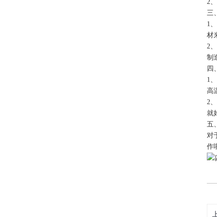
2
三
1
材
2
制
四
1
高
2
就
五
对
作