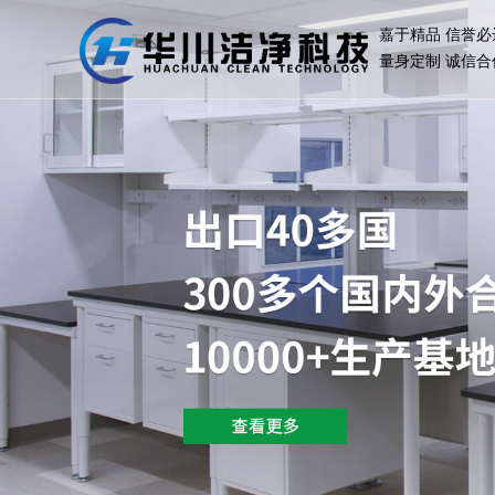
嘉于精品 信誉必
量身定制 诚信合