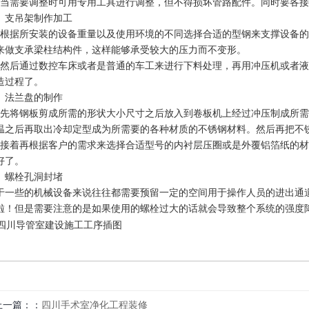
、当需要调整时可用专用工具进行调整，但不得损坏管路配件。同时要各
、支吊架制作加工
、根据所安装的设备重量以及使用环境的不同选择合适的型钢来支撑设备的重
来做支承梁柱结构件，这样能够承受较大的压力而不变形。
、然后通过数控车床或者是普通的车工来进行下料处理，再用冲压机或者
造过程了。
、法兰盘的制作
、先将钢板剪成所需的形状大小尺寸之后放入到卷板机上经过冲压制成所需
温之后再取出冷却定型成为所需要的各种材质的不锈钢材料。然后再把不
、接着再根据客户的需求来选择合适型号的内衬层压圈或是外覆铝箔纸的
好了。
、螺栓孔洞封堵
于一些的机械设备来说往往都需要预留一定的空间用于操作人员的进出通
啦！但是需要注意的是如果使用的螺栓过大的话就会导致整个系统的强度
上一篇：
四川手术室净化工程装修