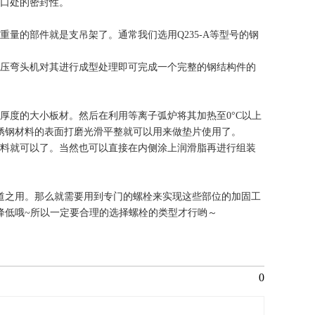
接口处的密封性。
量的部件就是支吊架了。通常我们选用Q235-A等型号的钢
液压弯头机对其进行成型处理即可完成一个完整的钢结构件的
厚度的大小板材。然后在利用等离子弧炉将其加热至0°C以上
锈钢材料的表面打磨光滑平整就可以用来做垫片使用了。
材料就可以了。当然也可以直接在内侧涂上润滑脂再进行组装
道之用。那么就需要用到专门的螺栓来实现这些部位的加固工
降低哦~所以一定要合理的选择螺栓的类型才行哟～
0