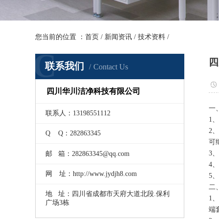
您当前的位置 ：
首页
/
新闻资讯
/
技术资料
/
C
四
联系我们
Contact Us
四川华川洁净科技有限公司
一
联系人：13198551112
1
2
Q Q：282863345
可
3
邮 箱：282863345@qq.com
4
网 址：http://www.jydjh8.com
5
二
地 址：四川省成都市天府大道北段.保利
1
广场3栋
端