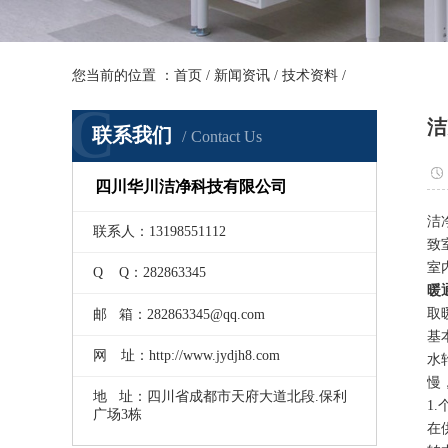
您当前的位置 ：
首页
/
新闻资讯
/
技术资料
/
C
洁
联系我们
Contact Us
四川华川洁净科技有限公司
洁
联系人：13198551112
致
室
Q Q：282863345
暖
取
邮 箱：282863345@qq.com
基
网 址：http://www.jydjh8.com
水
慢
地 址：四川省成都市天府大道北段.保利
1
广场3栋
在