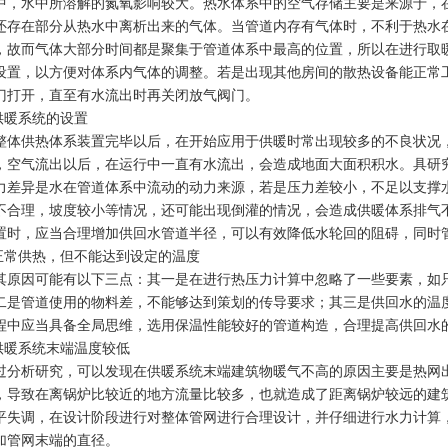
中，水中所溶解的氮氧影响较大。热水体系中的空气存储主要是来源于，
还存在部分从热水中离析出来的气体。当管道内存有气体时，不利于热水
，故而气体大部分时间都是聚集于管道体系中最高的位置，所以在进行取
设置，以方便对体系内气体的调整。若是出现其他房间的散热设备能正常
门打开，直至有水流出时再关闭放气阀门。
.供暖系统的设置
整体供热体系装置完毕以后，在开始应用于供暖时常出现较多的不良状况
，空气流出以后，在运行中一直有水流出，会造成地面大面积积水。具研
力差异是水在管道体系中流动的动力来源，若是压力差较小，不足以支撑
不合理，坡度较小等情况，还可能出现倒灌的情况，会造成供暖体系排气
置时，应当合理增加供回水管道半径，可以有效降低水轮回的阻碍，同时
.正常供热，但不能达到设定的温度
其原因可能有以下三点：其一是在进行热压力计算中忽略了一些要素，如
二是管道使用的物料差，不能够达到策划的传导要求；其三是供回水的温
程中应当具备全局思维，选用保温性能较好的管道构造，合理提高供回水
.供暖系统末端温度较低
过分析研究，可以发现在供暖系统末端建筑物暖气不高的原因主要是热网
，导致在离锅炉比较近的地方流量比较多，也就造成了距离锅炉较远的建
平失调，在设计阶段进行对整体管网进行合理设计，并仔细进行水力计算
加管网末端的直径。