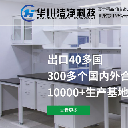
嘉于精品 信誉必
量身定制 诚信合