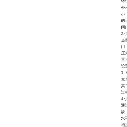
转
外
小
的
阀
2
当
门
压
置
设
3
究
其
过
4
通
缺
水
增