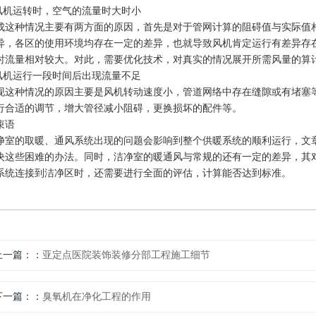
.风机运转时，空气的流量时大时小
成这种情况主要有两方面的原因，首先是对于管网计算的阻碍值与实际值
异，各区的使用环境均存在一定的差异，也就导致风机肯定运行有差异存
时流量相对较大。对此，需要优化技术，对真实的情况展开所需风量的算
.风机运行一段时间后出现流量不足
现这种情况的原因主要是风机转动速度小，管道网络中存在缝隙或有堵塞
行合适的调节，增大管径减小阻碍，更换损坏的配件等。
束语
净室的取暖、通风系统出现的问题会影响到整个供暖系统的顺利运行，文
决这些困难的办法。同时，洁净室的暖通风与常规的还有一定的差异，其
系统连接到洁净区时，还需要进行全面的评估，计算能否达到标准。
上一篇：
亚定点医院装饰装修分部工程施工细节
下一篇：
臭氧机在净化工程的作用