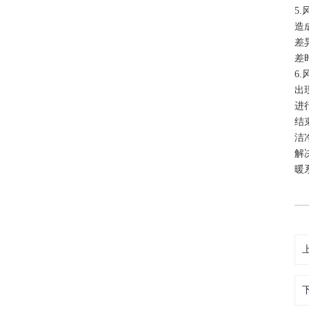
5
造
差
差
6
出
进
结
洁
解
暖