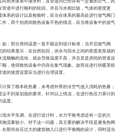
在向热水体系中灌水时，其管道内已经存有一定量的空气，此
在管道中进行顺利的轮回。并且与水相比较，气体的密度更
暖体系的设计以及检验时，应当在体系的最高处进行放气阀门
工作，而个别房间散热设备不热的情况，应当将设备中的放气
，如：部分房间温度一直不能达到设计标准；当开启放气阀
究的结果显示，在自然轮回，供水与回水之间的密度差形成的
水流顺畅的流动，就会导致温度不高，并且若是房间的管道设
不顺，使得散热设备中仍存在集气现象。故而在进行供暖系统
管道的坡度设置应当进行合理设置。
只计算了根本耗热量，未考虑外界的冷空气侵入消耗的热量；
度达不到策划值的要求。针对以上情况，在进行热压力算计的
的温度。
出现水平失调。在进行设计时，水力平衡考虑还有一定的欠
筑物流量较小。对于这一问题，其主要的解决手段是避免热网
，在那些余压过大的建筑物入口进行平衡阀的设计，同时适当