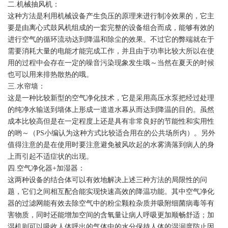
二.机械抽风机：
这种方法是利用机械设备产生负压的原理来进行制冷效果的，它主
要是由离心式鼓风机组成的一套完整的设备组合而成，能够有效的
进行空气的循环流动达到降温和除尘的效果。不过它的弊端就在于
需要消耗大量的电能才能完成工作，并且由于功率比较大所以在使
用的过程中会存在一定的噪音污染现象发生哦～当然在夏天的时候
也可以用来排热散热的哦。
三.水帘墙：
这是一种比较新型的空气净化技术，它是采用高压水泵把经过处理
的纯净水输送到墙体上形成一道道水幕从而达到降温的目的。虽然
成本比较高但是在一定程度上还是具有非常良好的节能性和实用性
的哟～（PS小编认为这种方式比较适合用在的公共场所内）。另外
值得注意的是在使用时要注意避免被风吹起的水雾滴落到病人的身
上而引起不适症状的出现。
四.空气净化器+加湿器：
这两种设备的结合体可以有效地解决上述三种方法的局限性的问
题，它们之间相互配合能实现快速高效的降温功能。其中空气净化
器的过滤网能有效去除空气中的粉尘颗粒杂质并吸附细菌病毒等有
害物质，同时还能增加空间的含氧量让病人呼吸更加顺畅舒适；加
湿机则可以吸收人体呼出的气体中的水分保持人体的湿润度防止因