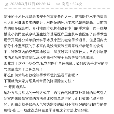
2023年3月17日 09:26:14
浏览：624
次
洁净的手术环境是患者安全的重要条件之一。随着医疗水平的提高
和人们对健康要求的提升，对医院的环境要求也越来越高。目前国
内的很多综合型、专科性医疗机构都设有专门的手术室；而一些规
模较小的民营或乡镇卫生院等基层医疗卫生机构也配备了的手术室
用于开展部分简单的外科手术及小型的微创手术项目。但是国内大
部分中小型医院的手术室内均没有安装空调系统或者配备的设备
不，导致室内的空气流通较差，温度过高且湿度较大，从而影响患
者的术后恢复情况以及术中操作的安全系数等等问题出现。
因此对于这些小型公立/私立的医疗单位来说，如何改善手术室的空
气质量成为了当务之急！
那么如何才能有效控制手术环境的温湿平衡呢？
下面就为大家介绍几种常用的降温除菌方法：
一.开窗通风法：
这种方法是常见的一种方式了，通过自然风将室外新鲜的冷气引入
到室内来降低室温的方法是比较简单易行的，而且效果也是不错
的。但缺点就是如果天气较为寒冷的话则不能很好的起到调节的作
用哦~所以一般建议选择在夏季使用这个方法比较好啦。