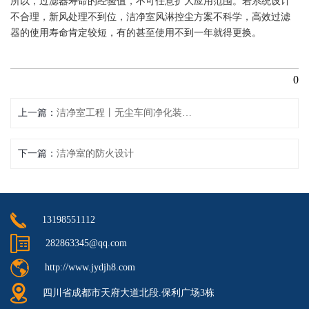
所以，过滤器寿命的经验值，不可任意扩大应用范围。若系统设计
不合理，新风处理不到位，洁净室风淋控尘方案不科学，高效过滤
器的使用寿命肯定较短，有的甚至使用不到一年就得更换。
0
上一篇
洁净室工程丨无尘车间净化装修工程需要什么资质
下一篇
洁净室的防火设计
13198551112
282863345@qq.com
http://www.jydjh8.com
四川省成都市天府大道北段.保利广场3栋