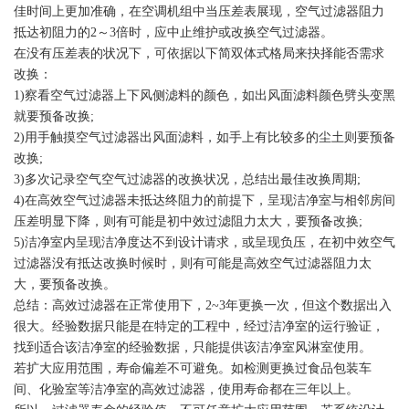
佳时间上更加准确，在空调机组中当压差表展现，空气过滤器阻力
抵达初阻力的2～3倍时，应中止维护或改换空气过滤器。
在没有压差表的状况下，可依据以下简双体式格局来抉择能否需求
改换：
1)察看空气过滤器上下风侧滤料的颜色，如出风面滤料颜色劈头变黑
就要预备改换;
2)用手触摸空气过滤器出风面滤料，如手上有比较多的尘土则要预备
改换;
3)多次记录空气空气过滤器的改换状况，总结出最佳改换周期;
4)在高效空气过滤器未抵达终阻力的前提下，呈现洁净室与相邻房间
压差明显下降，则有可能是初中效过滤阻力太大，要预备改换;
5)洁净室内呈现洁净度达不到设计请求，或呈现负压，在初中效空气
过滤器没有抵达改换时候时，则有可能是高效空气过滤器阻力太
大，要预备改换。
总结：高效过滤器在正常使用下，2~3年更换一次，但这个数据出入
很大。经验数据只能是在特定的工程中，经过洁净室的运行验证，
找到适合该洁净室的经验数据，只能提供该洁净室风淋室使用。
若扩大应用范围，寿命偏差不可避免。如检测更换过食品包装车
间、化验室等洁净室的高效过滤器，使用寿命都在三年以上。