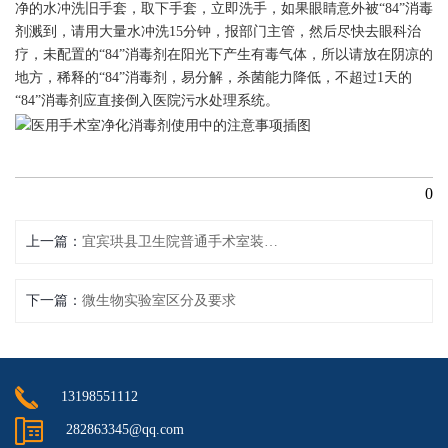
净的水冲洗旧手套，取下手套，立即洗手，如果眼睛意外被“84”消毒
剂溅到，请用大量水冲洗15分钟，报部门主管，然后尽快去眼科治
疗，未配置的“84”消毒剂在阳光下产生有毒气体，所以请放在阴凉的
地方，稀释的“84”消毒剂，易分解，杀菌能力降低，不超过1天的
“84”消毒剂应直接倒入医院污水处理系统。
0
上一篇
宜宾珙县卫生院普通手术室装修效果
下一篇
微生物实验室区分及要求
13198551112
282863345@qq.com