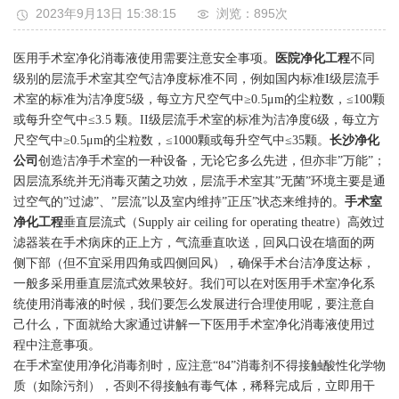
2023年9月13日 15:38:15
浏览：895
次
医用手术室净化消毒液使用需要注意安全事项。
医院净化工程
不同
级别的层流手术室其空气洁净度标准不同，例如国内标准I级层流手
术室的标准为洁净度5级，每立方尺空气中≥0.5μm的尘粒数，≤100颗
或每升空气中≤3.5 颗。II级层流手术室的标准为洁净度6级，每立方
尺空气中≥0.5μm的尘粒数，≤1000颗或每升空气中≤35颗。
长沙净化
公司
创造洁净手术室的一种设备，无论它多么先进，但亦非”万能”；
因层流系统并无消毒灭菌之功效，层流手术室其”无菌”环境主要是通
过空气的”过滤”、”层流”以及室内维持”正压”状态来维持的。
手术室
净化工程
垂直层流式（Supply air ceiling for operating theatre）高效过
滤器装在手术病床的正上方，气流垂直吹送，回风口设在墙面的两
侧下部（但不宜采用四角或四侧回风），确保手术台洁净度达标，
一般多采用垂直层流式效果较好。我们可以在对医用手术室净化系
统使用消毒液的时候，我们要怎么发展进行合理使用呢，要注意自
己什么，下面就给大家通过讲解一下医用手术室净化消毒液使用过
程中注意事项。
在手术室使用净化消毒剂时，应注意“84”消毒剂不得接触酸性化学物
质（如除污剂），否则不得接触有毒气体，稀释完成后，立即用干