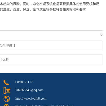
术感染的风险。同时，净化空调系统也需要根据具体的使用要求和规

的温度、湿度、风速、空气质量等参数符合相关标准和要求
0
么合理设计
什么样
13198551112
282863345@qq.com
http://www.jydjh8.com