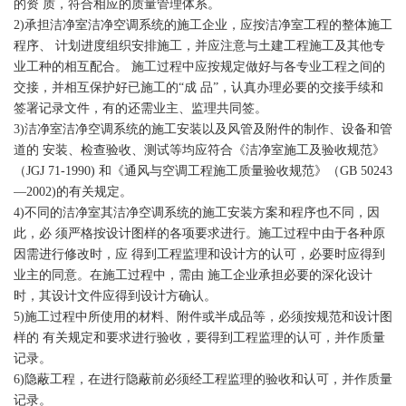
的资 质，符合相应的质量管理体系。
2)承担洁净室洁净空调系统的施工企业，应按洁净室工程的整体施工
程序、 计划进度组织安排施工，并应注意与土建工程施工及其他专
业工种的相互配合。 施工过程中应按规定做好与各专业工程之间的
交接，并相互保护好已施工的“成 品”，认真办理必要的交接手续和
签署记录文件，有的还需业主、监理共同签。
3)洁净室洁净空调系统的施工安装以及风管及附件的制作、设备和管
道的 安装、检查验收、测试等均应符合《洁净室施工及验收规范》
（JGJ 71-1990) 和《通风与空调工程施工质量验收规范》（GB 50243
—2002)的有关规定。
4)不同的洁净室其洁净空调系统的施工安装方案和程序也不同，因
此，必 须严格按设计图样的各项要求进行。施工过程中由于各种原
因需进行修改时，应 得到工程监理和设计方的认可，必要时应得到
业主的同意。在施工过程中，需由 施工企业承担必要的深化设计
时，其设计文件应得到设计方确认。
5)施工过程中所使用的材料、附件或半成品等，必须按规范和设计图
样的 有关规定和要求进行验收，要得到工程监理的认可，并作质量
记录。
6)隐蔽工程，在进行隐蔽前必须经工程监理的验收和认可，并作质量
记录。