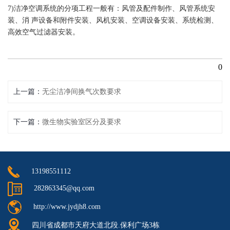
7)洁净空调系统的分项工程一般有：风管及配件制作、风管系统安
装、消 声设备和附件安装、风机安装、空调设备安装、系统检测、
高效空气过滤器安装。
0
上一篇
无尘洁净间换气次数要求
下一篇
微生物实验室区分及要求
13198551112
282863345@qq.com
http://www.jydjh8.com
四川省成都市天府大道北段.保利广场3栋