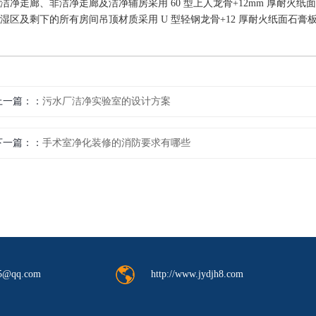
、洁净走廊、非洁净走廊及洁净辅房采用 60 型上人龙骨+12mm 厚耐火纸
、湿区及剩下的所有房间吊顶材质采用 U 型轻钢龙骨+12 厚耐火纸面石膏板
上一篇：
污水厂洁净实验室的设计方案
下一篇：
手术室净化装修的消防要求有哪些
http://www.jydjh8.com
5@qq.com