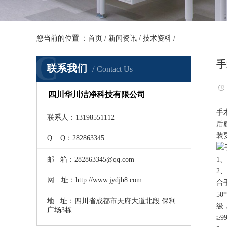
您当前的位置 ：
首页
/
新闻资讯
/
技术资料
/
C
手
联系我们
Contact Us
四川华川洁净科技有限公司
手
联系人：13198551112
后
装
Q Q：282863345
邮 箱：282863345@qq.com
1
2
网 址：http://www.jydjh8.com
合
5
地 址：四川省成都市天府大道北段.保利
级
广场3栋
≥