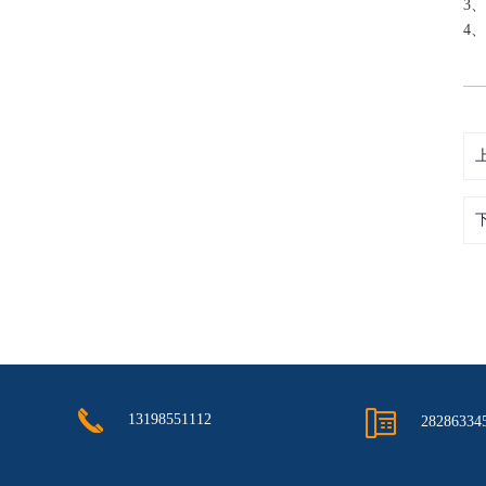
3
4
13198551112
28286334