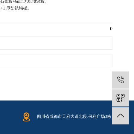
面石膏板+6mm无机预涂板。
+1 厚防锈铝板。
0
1
四川省成都市天府大道北段.保利广场3栋