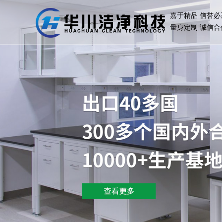
嘉于精品 信誉必
量身定制 诚信合