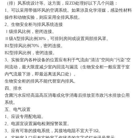
（排）风系统设计等。这方面，应ZD处理好以下几个问题：
1、可以采用带循环风的空调系统。如果涉及化学溶媒，感染性材料
操作和动物实验，则应采用全排风系统。
2、生物安全柜与排风系统连接
Ⅰ级排风比例，密闭连接。
Ⅱ级A型排风比例30%，可排到房间或设置局部排风罩。
B1型排风比例70%，密闭连接。
B2型排风比例，密闭连接。
3、实验室内各种设备的位置应有利于气流由“清洁”空间向“污染”空
间流动，最大限度减少室内回流与漏流（生物安全柜一般应置于室
内气流最下游，即最远离送风口处）。
生物安全柜的排风不能代替室内排风。
四、排水
含菌污水应经高温高压消毒或化学消毒后排放至市政污水排放公用
系统。
五、电气设置
1、应设专用配电箱。
2、电源宜设置漏电检测报警装置。
3、应有可靠的接电系统，其接地电阻不宜大于1Ω。
4、实验室入口应有实验室工作状态的文字式灯光讯号显示。