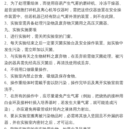
2、为了处理重组体，而使用容易产生气雾的磨碎机、冷冻干燥器、
超音波细胞打碎机及离心机等仪器时，需把这些仪器放置在安全操
作装置中。但若机器已经有防止气雾外泄的装置，则不在此限。
3、实验室需具备处理污染物及废弃物灭菌用之高压灭菌器。
九、实验实施要项
1、进行实验时，需关闭实验室的门窗。
2、每天实验结束之后一定要灭菌实验台及安全操作装置。如实验中
发生污染，需立即加以灭菌。
3、与实验有关之生物材料之废弃物，在丢弃前需做灭菌处理。被污
染的器具需先经高压灭菌后，再清洗使用或丢弃。
4、不得用口做吸量操作。
5、实验室内禁止饮食、吸烟及保存食物。
6、操作重组体时需戴手套以防污染，操作完毕后及离开实验室前需
洗手。
7、在所有的操作中，应尽量避免产生气雾（例如，把烧热的接种用
白金环及接种针插入培养基时，若发生大量气雾，就可能造成污
染）。亦应避免将吸管或针筒内之液体用力射出。
8、要从实验室搬离被污染物品时，必需将其放入坚固且不外漏的容
器，并在实验室内密封之后，才可运出。