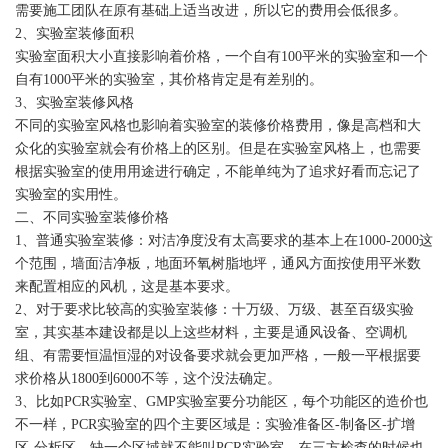
需要施工团队在原有基础上适当改进，所以它的费用会低很多。
2、实验室装修面积
实验室面积大小直接影响着价格，一
个自有
100平米的实验室和一
个
自有
1000平米的实验室，其价格肯定是有差别的。
3、实验室装修风格
不同的实验室风格也影响着实验室的装修价格费用，像是高档和大
众化的实验室就会有价格上的区别。但是在实验室风格上，也需要
根据实验室的使用用途进行确定，不能单纯为了追求好看而忘记了
实验室的实用性。
二、不同实验室装修价格
1、普通实验室装修：对洁净
度没
有太高要求的基本上在1000-2000这
个范围，墙面洁净板，地面环氧树脂地坪，通风方面按使用平米数
来配置相应的风机，这是基本要求。
2、对于要求比较高的实验室装修：十万级、万级、甚至百级实验
室，其实基本建设都是以上这些材料，主要是通风设备、空调机
组、有需要恒温恒湿的对设备要求就会更加严格，一般一平根据要
求价格从1800到6000不等，这个没法确定。
3、比如PCR实验室、GMP实验室要分功能区，每个功能区的造价也
不一样，PCR实验室的四个主要区域是：实验准备区-制备区-扩增
区-分析区，缺一个区域就不能叫PCR实验室，在三方检查的时候也