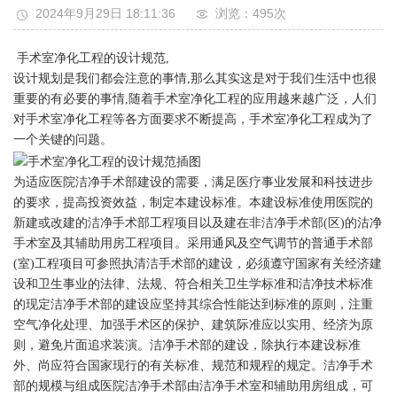
2024年9月29日 18:11:36
浏览：495
次
手术室净化工程的设计规范
,
设计规划是我们都会注意的事情
,
那么其实这是对于我们生活中也很
重要的有必要的事情
,
随着手术室净化工程的应用越来越广泛，人们
对手术室净化工程等各方面要求不断提高，手术室净化工程成为了
一个关键的问题。
​为适应医院洁净手术部建设的需要，满足医疗事业发展和科技进步
的要求，提高投资效益，制定本建设标准。本建设标准使用医院的
新建或改建的洁净手术部工程项目以及建在非洁净手术部(区)的沽净
手术室及其辅助用房工程项目。采用通风及空气调节的普通手术部
(室)工程项目可参照执清洁手术部的建设，必须遵守国家有关经济建
设和卫生事业的法律、法规、符合相关卫生学标准和洁净技术标准
的现定洁净手术部的建设应坚持其综合性能达到标准的原则，注重
空气净化处理、加强手术区的保护、建筑际准应以实用、经济为原
则，避免片面追求装演。洁净手术部的建设，除执行本建设标准
外、尚应符合国家现行的有关标准、规范和规程的规定。洁净手术
部的规模与组成医院洁净手术部由洁净手术室和辅助用房组成，可