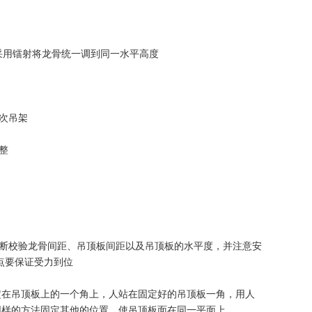
采用镭射将龙骨统一调到同一水平高度
次吊架
整
不断校验龙骨间距、吊顶板间距以及吊顶板的水平度，并注意安
点要保证受力到位
固定在吊顶板上的一个角上，人站在固定好的吊顶板一角，用人
同样的方法固定其他的位置。使吊顶板面在同一平面上