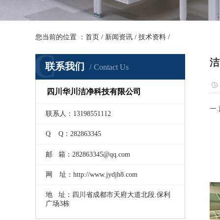
您当前的位置 ：
首页
/
新闻资讯
/
技术资料
/
C
洁
联系我们
Contact Us
四川华川洁净科技有限公司
一
联系人：13198551112
1
Q Q：282863345
2
邮 箱：282863345@qq.com
网 址：http://www.jydjh8.com
3
地 址：四川省成都市天府大道北段.保利
广场3栋