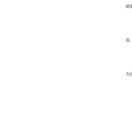
锁
2
当
高;
2
当
为
2
没
2
当