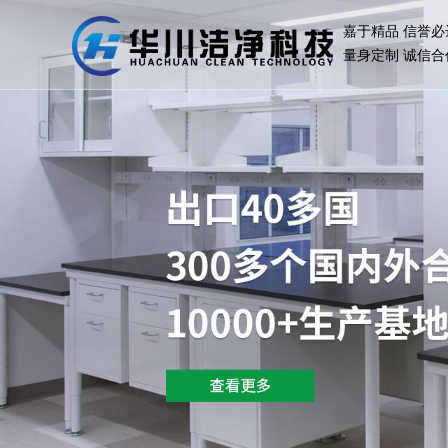
嘉于精品 信誉必
量身定制 诚信合