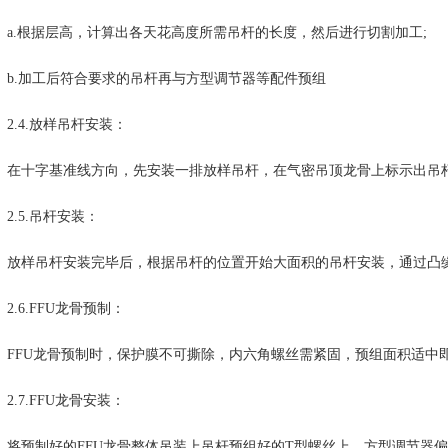
.根据层高，计算出各天花高度所需吊杆的长度，然后进行切割加工;
.加工后符合要求的吊杆再与方型调节器等配件预组
.4.放样吊杆安装：
十字基准线方向，先安装一排放样吊杆，在气密吊顶龙骨上标示出吊杆
.5.吊杆安装：
样吊杆安装完毕后，根据吊杆的位置开始大面积的吊杆安装，通过凸缘
.6.FFU龙骨预制：
FU龙骨预制时，保护膜不可撕除，内六角螺丝需紧固，预组面积适中即
.7.FFU龙骨安装：
预制好的FFU龙骨整体吊装上吊杆预组好的T型螺丝上，方型调节器偏移十