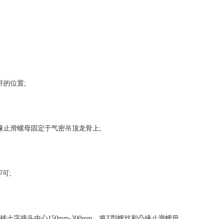
的位置;
止滑螺母固定于气密吊顶龙骨上;
可;
字接头中心150mm-300mm，将T型螺丝和凸缘止滑螺母