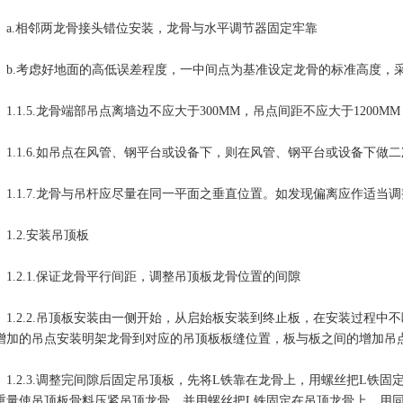
.相邻两龙骨接头错位安装，龙骨与水平调节器固定牢靠
.考虑好地面的高低误差程度，一中间点为基准设定龙骨的标准高度，
.1.5.龙骨端部吊点离墙边不应大于300MM，吊点间距不应大于1200MM
.1.6.如吊点在风管、钢平台或设备下，则在风管、钢平台或设备下做二
.1.7.龙骨与吊杆应尽量在同一平面之垂直位置。如发现偏离应作适当调
.2.安装吊顶板
.2.1.保证龙骨平行间距，调整吊顶板龙骨位置的间隙
.2.2.吊顶板安装由一侧开始，从启始板安装到终止板，在安装过程中
增加的吊点安装明架龙骨到对应的吊顶板板缝位置，板与板之间的增加吊
.2.3.调整完间隙后固定吊顶板，先将L铁靠在龙骨上，用螺丝把L铁
重量使吊顶板骨料压紧吊顶龙骨，并用螺丝把L铁固定在吊顶龙骨上，用