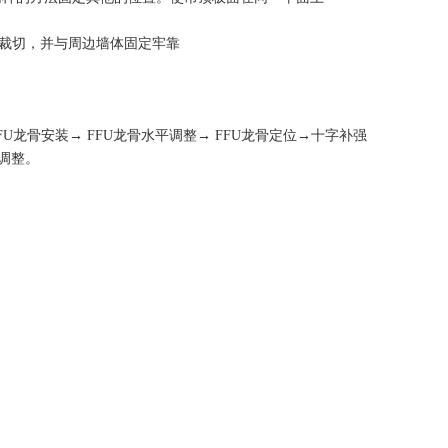
行裁切，并与周边墙体固定牢靠
FU龙骨安装→ FFU龙骨水平调整→ FFU龙骨定位→十字补强
平调整。