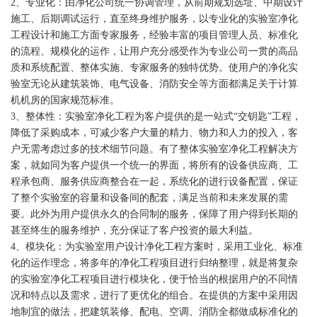
2、专业化：由净化公司统一协调管理，从前期规划选址、中期设计
施工、后期调试运行，直至终身维护服务，以专业化的实验室净化
工程设计和施工方面专家服务，经验丰富的项目管理人员、标准化
的流程、规模化的运作，让用户充分感受作为专业公司一贯的高品
质和系统配置、整体实施、专家服务的独特优势。使用户的净化实
验室无论从建筑装饰、电气设备、消防安全等方面都满足关于计算
机机房的国家规范标准。
3、整体性：实验室净化工程为客户提供的是一站式“交钥匙”工程，
降低了采购成本，可减少客户大量的精力、物力和人力的投入，客
户无需考虑过多的技术细节问题。有了整体实验室净化工程解决方
案，就如同为客户提供一个统一的界面，将所有的设备供应商、工
程承包商、服务供应商整合在一起，系统化的进行设备配置，保证
了整个实验室的容量和设备间的配套，满足当前和未来发展的需
要。此外为用户提供永久的合同制的服务，保障了用户得到长期的
甚至终生的服务维护，充分保证了客户投资的最大利益。
4、模块化：为实验室用户设计净化工程方案时，采用工业化、标准
化的运作理念，将多年的净化工程项目进行归纳整理，就是将复杂
的实验室净化工程项目进行模块化，便于恰当的根据用户的不同情
况和特点以及需求，进行了更优化的组合。在提供的方案中采用因
地制宜的做法，把建筑装修、配电、空调、消防全都做成标准化的