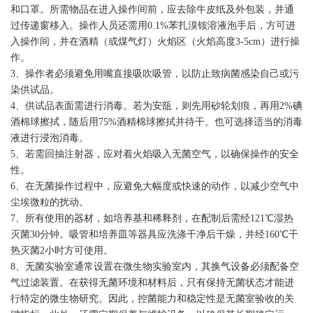
和口罩。所需物品在进入操作间前，应去除牛皮纸及外包装，并通
过传递窗移入。操作人员还需用0.1%苯扎溴铵溶液泡手后，方可进
入操作间，并在酒精（或煤气灯）火焰区（火焰高度3-5cm）进行操
作。
3、操作者必须避免用嘴直接吸吹吸管，以防止致病菌感染自己或污
染供试品。
4、供试品表面需进行消毒。若为安瓿，则先用砂轮划痕，再用2%碘
酒棉球擦拭，随后用75%酒精棉球擦拭并待干。也可选择适当的消毒
液进行浸泡消毒。
5、若需回抽注射器，应对着火焰吸入无菌空气，以确保操作的安全
性。
6、在无菌操作过程中，应避免大幅度或快速的动作，以减少空气中
尘埃微粒的扰动。
7、所有使用的器材，如培养基和稀释剂，在配制后需经121℃湿热
灭菌30分钟。吸管和培养皿等器具应洗涤干净后干燥，并经160℃干
热灭菌2小时方可使用。
8、无菌实验室通常设置在微生物实验室内，其换气设备必须配备空
气过滤装置。在获得无菌环境和材料后，只有保持无菌状态才能进
行特定的微生物研究。因此，控菌能力和稳定性是无菌室验收的关