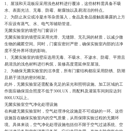
1、屋顶和天花板应采用浅色材料进行覆涂，这些材料需具备不吸
水、表面光洁、无毒、防霉、耐腐蚀以及易清洁的特点。
2、为防止灰尘或冷凝水等杂质落入，食品及食品接触面暴露的上方
不应设有蒸气、水、电气等辅助管道。
无菌实验室的墙壁与门窗设计
无菌实验室的墙壁应采用光滑、无缝隙、无孔洞的材质，以减少微
生物的藏匿空间。同时，门窗应密封严密，确保实验室内部的洁净
度不受外界环境的影响。
1、无菌实验室的墙壁应选用无毒、不吸水、不渗水、防霉、平滑且
易清洗的浅色材料进行构筑，装修高度需延伸至屋顶。
2、为确保无菌实验室的洁净度，所有门窗结构都应采用防锈、防潮
且易于清洗的密封框架。
此外，无菌实验室还需配备充足的采光和照明设施。加工区域的工
作面应确保混合照度不低于300LUX，而配料及灌装车间则应达到
800LUX以上。
无菌实验室空气净化处理设施
在构建无菌实验室时，空气处理净化设施是不可或缺的一环。这些
设施旨在确保实验室内的空气质量，从而保障实验过程的无菌环
境。具体来说，空气净化处理设施包括但不限于空气过滤系统、空