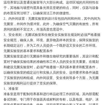
温培养室以及普通实验室等六大部分构成。这些区域的共同特性在
于，其地板与墙壁均需具备光滑且坚硬的特点，同时，仪器与设备
的布置应简洁明了，以确保清洁工作的便捷性。
2、内外间设置：无菌实验室的设计应包括内间和外间，其中内间为
无菌室，外间作为缓冲室。此外，为确保空气灭菌的有效性，所有
房间的面积不宜过大，吊顶高度也需适中。
3、安全准则：无菌试验室和生物安全实验室在规划时必须严格遵循
安全规范，确保人身、环境、废弃物及样本的安全，保障实验室的
长期稳定运行，并为工作人员提供一个既舒适又安全的工作环境。
无菌实验室的基本要求和配置条件
无菌实验室是进行无菌操作和微生物研究的重要场所，其设计和配
置对于确保实验结果的准确性和工作人员的安全至关重要。在规划
和建设无菌实验室时，必须严格遵循一系列基本要求和配置条件，
以确保实验室的稳定运行和实验人员的安全。这些要求和条件涵盖
了实验室的结构组成、内外间设置、安全准则等多个方面，为无菌
实验室的顺利运行提供了坚实的保障。
1、准备室
准备室是用于配制培养基和进行样品处理工作的区域。其内部需配
备试剂柜、专门用于存放器具或材料的专柜，以及电源、电炉、冰
箱等必要的实验设备。此外，还应设置实验台和上下水道，以满足