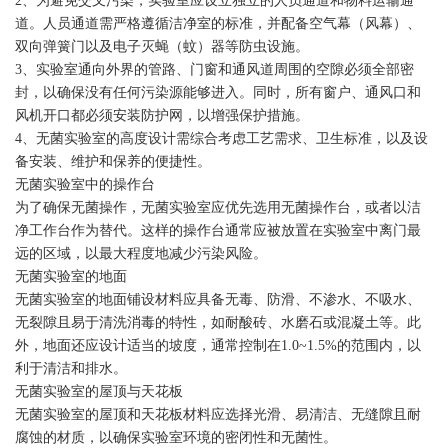
2、为避免交叉污染，实验室应设立独立的人员通道和物料运输通
道。人员通道需严格遵循洁净室的标准，并配备空气幕（风幕）、
双向弹簧门以及电子灭蝇（蚊）器等防虫设施。
3、实验室通向外界的管路、门窗和通风道周围的空隙必须全部密
封，以确保没有任何污染源能够进入。同时，所有窗户、通风口和
风机开口都必须安装防护网，以增强保护措施。
4、无菌实验室的高度设计需综合考虑工艺需求、卫生标准，以及设
备安装、维护和保养的便捷性。
无菌实验室中的操作台
为了确保无菌操作，无菌实验室应优先选用无菌操作台，或者以洁
净工作台作为替代。这样的操作台通常应被放置在实验室中离门最
远的区域，以最大程度地减少污染风险。
无菌实验室的地面
无菌实验室的地面铺设材料应具备无毒、防滑、不渗水、不吸水、
无裂隙且易于清洗消毒的特性，如耐酸砖、水磨石或混凝土等。此
外，地面还应设计适当的坡度，通常控制在1.0~1.5%的范围内，以
利于清洁和排水。
无菌实验室的屋顶与天花板
无菌实验室的屋顶和天花板材料应选择光滑、易清洁、无缝隙且耐
腐蚀的材质，以确保实验室环境的密闭性和无菌性。