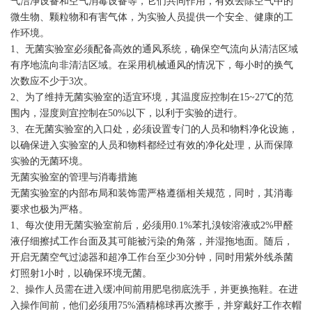
气洁净设备和空气消毒设备等，它们共同作用，有效去除空气中的
微生物、颗粒物和有害气体，为实验人员提供一个安全、健康的工
作环境。
1、无菌实验室必须配备高效的通风系统，确保空气流向从清洁区域
有序地流向非清洁区域。在采用机械通风的情况下，每小时的换气
次数应不少于3次。
2、为了维持无菌实验室的适宜环境，其温度应控制在15~27℃的范
围内，湿度则宜控制在50%以下，以利于实验的进行。
3、在无菌实验室的入口处，必须设置专门的人员和物料净化设施，
以确保进入实验室的人员和物料都经过有效的净化处理，从而保障
实验的无菌环境。
无菌实验室的管理与消毒措施
无菌实验室的内部布局和装饰需严格遵循相关规范，同时，其消毒
要求也极为严格。
1、每次使用无菌实验室前后，必须用0.1%苯扎溴铵溶液或2%甲醛
液仔细擦拭工作台面及其可能被污染的角落，并湿拖地面。随后，
开启无菌空气过滤器和超净工作台至少30分钟，同时用紫外线杀菌
灯照射1小时，以确保环境无菌。
2、操作人员需在进入缓冲间前用肥皂彻底洗手，并更换拖鞋。在进
入操作间前，他们必须用75%酒精棉球再次擦手，并穿戴好工作衣帽