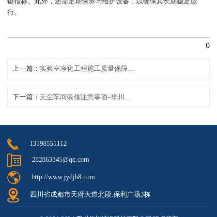
键指标。此外，还需定期保养与维护设备，以确保其长期稳定运
行。
0
上一篇
实验室净化工程施工质量保障方案
下一篇
无尘车间装修注意事项–华川净化
13198551112
282863345@qq.com
http://www.jydjh8.com
四川省成都市天府大道北段.保利广场3栋