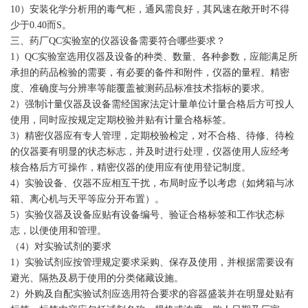
10）安装化学分析用的毒气柜，通风需良好，其风速在敞开时不得
少于0.40而S。
三、药厂QC实验室的仪器设备需要符合哪些要求？
1）QC实验室选用仪器及设备的种类、数量、各种参数，应能满足所
承担的药品检验的需要，有必要的备件和附件，仪器的量程、精密
度、准确度与分辨率等能覆盖被测药品标准技术指标的要求。
2）强制计量仪器及设备需经国家法定计量单位计量合格后方可投人
使用，同时应按规定定期校验并贴有计量合格标签。
3）精密仪器应有专人管理，定期校验检定，对不合格、待修、待检
的仪器要有明显的状态标志，并及时进行处理，仪器使用人应经考
核合格后方可操作，精密仪器的使用应有使用登记制度。
4）实验设备、仪器不应相互干扰，布局时应予以考虑（如烤箱与冰
箱、离心机与天平等应分开布置）。
5）实验仪器及设备应贴有设备编号、验证合格标签和工作状态标
志，以便使用和管理。
（4）对实验试剂的要求
1）实验试剂应按管理规定要求采购、保存及使用，并根据需要设有
避光、隔热及易于使用的分类储藏设施。
2）外购及自配实验试剂应选用符合要求的容器盛装并在明显处贴有