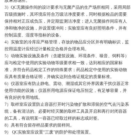
故淋浴场所。
3）QC无菌操作间的设计要求与无菌产品的生产场所相同，采用局部
百级措施时，其环境应符合万级洁净度要求，同时根据检品的需要
保持相对正压或负压，并定期监测洁净度；进人无菌操作间应有人
净和物净的设施，并设置缓冲间；实验室应有良好照明条件，并有
控制温度、湿度等指标的设备。
4）实验室的冷库应严格管理，存放的物品应分区并有明确标识，监
控用温度计应经过计量检定合格并合理布局。
5）动物实验设施及条件（含建筑设施、环境条件、噪音、饲料等）
应与检定中使用的实验动物等级要求相一致，达到相应的国家标
准，并符合药品检定工作的特殊要求；药品检定中使用的实验动物
应具有质量合格证明，并确实达到合格证规定的质量标准。
6）仪器室应有防止静电、震动、潮湿或其它外界因素干扰仪器正常
使用功能的设施；仪器所用电源应保证电压恒定，有足够容量，并
有良好的专用地线。
7）取样室应设置防止容器打开时污染物扩散和滞留的空气去污染系
统，备有清洁的、必要时经灭菌的取样工具及开启和再行封闭容器
的工具，有说明某一容器已经取过样的标志或封签。
8）具有符合留存样品要求的留样间。
9） QC实验室应设置“三废”的防护和处理装置。