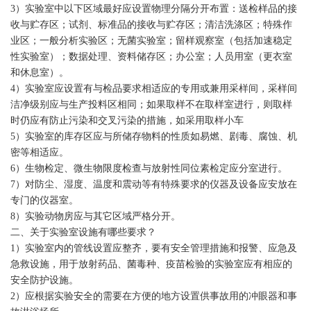
3）实验室中以下区域最好应设置物理分隔分开布置：送检样品的接
收与贮存区；试剂、标准品的接收与贮存区；清洁洗涤区；特殊作
业区；一般分析实验区；无菌实验室；留样观察室（包括加速稳定
性实验室）；数据处理、资料储存区；办公室；人员用室（更衣室
和休息室）。
4）实验室应设置有与检品要求相适应的专用或兼用采样间，采样间
洁净级别应与生产投料区相同；如果取样不在取样室进行，则取样
时仍应有防止污染和交叉污染的措施，如采用取样小车
5）实验室的库存区应与所储存物料的性质如易燃、剧毒、腐蚀、机
密等相适应。
6）生物检定、微生物限度检查与放射性同位素检定应分室进行。
7）对防尘、湿度、温度和震动等有特殊要求的仪器及设备应安放在
专门的仪器室。
8）实验动物房应与其它区域严格分开。
二、关于实验室设施有哪些要求？
1）实验室内的管线设置应整齐，要有安全管理措施和报警、应急及
急救设施，用于放射药品、菌毒种、疫苗检验的实验室应有相应的
安全防护设施。
2）应根据实验安全的需要在方便的地方设置供事故用的冲眼器和事