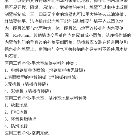
求，可以使用具有特殊性能的涂料来清洁地板。操作部的内墙应采
用不易开裂、阻燃、易清洁、耐碰撞的材料。墙壁可以由整体或预
制壁板制成；三、四级无尘室的墙壁也可以用大块瓷砖或油漆做，
缝隙要抹平。洁净操作部内墙下部的踢脚线要与墙平齐或凹入墙
内；踢脚线要与地面融为一体；踢脚线与地面连接处的内角要倒
圆，R≥40mm。其他墙体交界处的内角应做成小圆角。洁净操作部的
内壁角和门的垂直边的外角要倒圆角。防撞板应安装在通道两侧和
拐角处的墙壁上。房间内与空气直接接触的外露材料不得使用木材
和石膏。
医用工程净化-手术室装修材料的种类：
1、电解钢板整体喷涂（墙钢板拼接无缝隙）
2.表面喷塑的电解钢板（墙钢板有缝隙）
3.无机板（墙板有接缝）
4、彩钢板（墙板有接缝）
医用工程净化-手术室、洁净室地板材料种类：
1、橡胶地板
2、PVC地板
3、环氧树脂地坪
4、防滑地砖
医用工程净化-空调系统