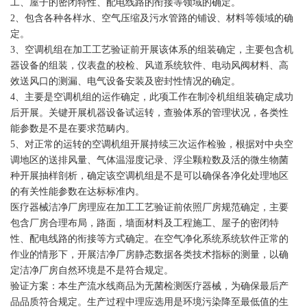
工、屋子的密闭特性、配电线路的衔接等领域的确定。
2、包含各种各样水、空气压缩及污水管路的铺设、材料等领域的确
定。
3、空调机组在加工工艺验证前开展该体系的组装确定，主要包含机
器设备的组装，仪表盘的校检、风道系统软件、电动风阀材料、高
效送风口的测漏、电气设备安装及密封性情况的确定。
4、主要是空调机组的运作确定，此项工作在制冷机组组装确定成功
后开展。关键开展机器设备试运转，查验体系的管理状况，各类性
能参数是不是在要求范畴内。
5、对正常的运转的空调机组开展持续三次运作检验，根据对中央空
调地区的送排风量、气体温湿度记录、浮尘颗粒数及活的微生物菌
种开展抽样剖析，确定该空调机组是不是可以确保各净化处理地区
的有关性能参数在达标标准内。
医疗器械洁净厂房理应在加工工艺验证前依照厂房规范确定，主要
包含厂房合理布局，路面，墙面材料及工程施工、屋子的密闭特
性、配电线路的衔接等方式确定。在空气净化系统系统软件正常的
作业的情形下，开展洁净厂房静态数据各类技术指标的测量，以确
定洁净厂房自然环境是不是符合规定。
验证方案：本生产流水线商品为无菌检测医疗器械，为确保最后产
品品质符合规定。生产过程中理应选用是环境污染降至最低值的生