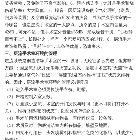
节省劳动，又免除了不良气影响。6、院内感染率（尤其是手术和烧
伤感染率）大大降低。7、噪音：因层流设备的空气处理机（送风、
回风等装置）及空调系统运行所发出的声音，成为层流手术室的一
种噪音，也是层流手术室的一大缺点。所幸的是手术室内音量为
42dB，可无不适；但手术室外音量≥65dB，形成噪音干扰。”心欲静
而音不止”，长期处之，尚有一个忍受和适应的过程。8、层流手术
室造价昂贵，”月耗斗金”，非条件优越，恐难奢求。
三、层流手术室环境的管理
层流系统是创造洁净手术室的一种设备，无论它多么先进，但亦非”
万能”；因层流系统并无消毒灭菌之功效，层流手术室其”无菌”环境
主要是通过空气的”过滤”、”层流”以及室内维持”正压”状态来维持
的。因此，层流手术室环境的管理必须强调：
（1）进入手术室必须更换洗手衣裤、鞋帽。
（2）严格控制入室人数。
（3）尽量减少层流手术室的开门次数与时间（更不可将门打开不
关），维持”相对密闭状态”，以防外来污染的进入。
（4）手术前用酒精擦拭室内物品、医疗程仪器、设备等。
（5）术后及时、彻底清洁室内所有物品、墙壁及地面。
（6）妇女不可用粉、头发喷雾剂和指甲油之类的化妆品，以减少污
染来源。