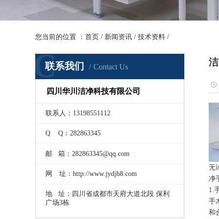
您当前的位置 ：
首页
/
新闻资讯
/
技术资料
/
C
洁
联系我们
Contact Us
四川华川洁净科技有限公司
联系人：13198551112
Q Q：282863345
邮 箱：282863345@qq.com
无
网 址：http://www.jydjh8.com
净
1
地 址：四川省成都市天府大道北段.保利
手
广场3栋
和