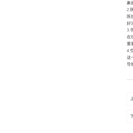
象
2
医
好
3
在
重
4
这
导