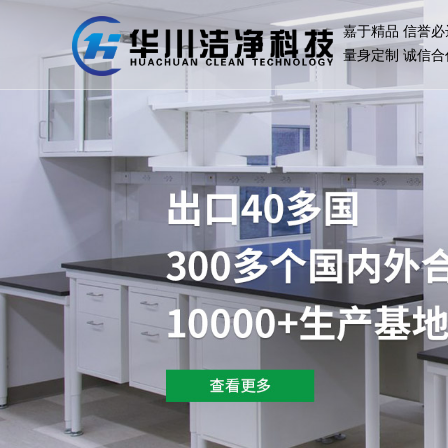
嘉于精品 信誉必
量身定制 诚信合