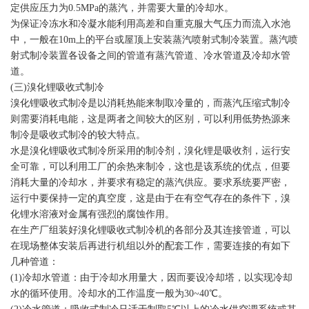
定供应压力为0.5MPa的蒸汽，并需要大量的冷却水。
为保证冷冻水和冷凝水能利用高差和自重克服大气压力而流入水池
中，一般在10m上的平台或屋顶上安装蒸汽喷射式制冷装置。蒸汽喷
射式制冷装置各设备之间的管道有蒸汽管道、冷水管道及冷却水管
道。
(三)溴化锂吸收式制冷
溴化锂吸收式制冷是以消耗热能来制取冷量的，而蒸汽压缩式制冷
则需要消耗电能，这是两者之间较大的区别，可以利用低势热源来
制冷是吸收式制冷的较大特点。
水是溴化锂吸收式制冷所采用的制冷剂，溴化锂是吸收剂，运行安
全可靠，可以利用工厂的余热来制冷，这也是该系统的优点，但要
消耗大量的冷却水，并要求有稳定的蒸汽供应。要求系统要严密，
运行中要保持一定的真空度，这是由于在有空气存在的条件下，溴
化锂水溶液对金属有强烈的腐蚀作用。
在生产厂组装好溴化锂吸收式制冷机的各部分及其连接管道，可以
在现场整体安装后再进行机组以外的配套工作，需要连接的有如下
几种管道：
(1)冷却水管道：由于冷却水用量大，因而要设冷却塔，以实现冷却
水的循环使用。冷却水的工作温度一般为30~40℃。