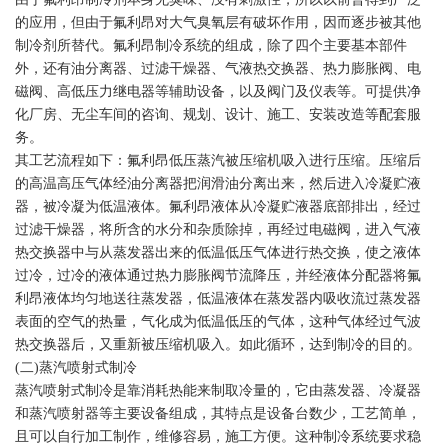
的应用，但由于氟利昂对大气臭氧层有破坏作用，因而逐步被其他
制冷剂所替代。氟利昂制冷系统的组成，除了四个主要基本部件
外，还有油分离器、过滤干燥器、气液热交换器、热力膨胀阀、电
磁阀、高低压力继电器等辅助设备，以及阀门及仪表等。可提供净
化厂房、无尘车间的咨询、规划、设计、施工、安装改造等配套服
务。
其工艺流程如下：氟利昂低压蒸汽被压缩机吸入进行压缩。压缩后
的高温高压气体经油分离器把润滑油分离出来，然后进入冷凝贮液
器，被冷凝为低温液体。氟利昂液体从冷凝贮液器底部排出，经过
过滤干燥器，将所含的水分和杂质除掉，再经过电磁阀，进入气液
热交换器中与从蒸发器出来的低温低压气体进行热交换，使之液体
过冷，过冷的液体通过热力膨胀阀节流降压，并经液体分配器将氟
利昂液体均匀地送往蒸发器，低温液体在蒸发器内吸收流过蒸发器
表面的空气的热量，气化成为低温低压的气体，这种气体经过气波
热交换器后，又重新被压缩机吸入。如此循环，达到制冷的目的。
(二)蒸汽喷射式制冷
蒸汽喷射式制冷是靠消耗热能来制取冷量的，它由蒸发器、冷凝器
和蒸汽喷射器等主要设备组成，其特点是设备台数少，工艺简单，
且可以自行加工制作，维修容易，施工方便。这种制冷系统要求稳