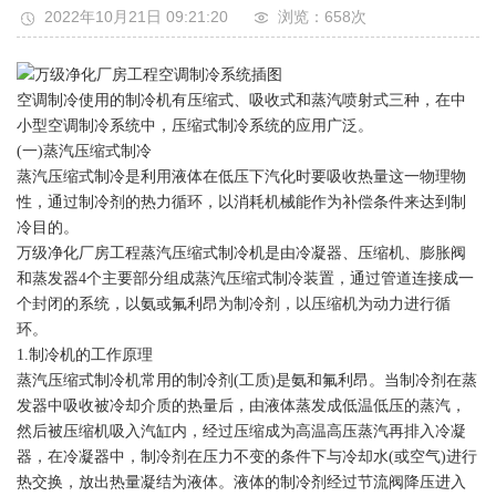
2022年10月21日 09:21:20
浏览：658
次
空调制冷使用的制冷机有压缩式、吸收式和蒸汽喷射式三种，在中
小型空调制冷系统中，压缩式制冷系统的应用广泛。
(一)蒸汽压缩式制冷
蒸汽压缩式制冷是利用液体在低压下汽化时要吸收热量这一物理物
性，通过制冷剂的热力循环，以消耗机械能作为补偿条件来达到制
冷目的。
万级净化厂房工程蒸汽压缩式制冷机是由冷凝器、压缩机、膨胀阀
和蒸发器4个主要部分组成蒸汽压缩式制冷装置，通过管道连接成一
个封闭的系统，以氨或氟利昂为制冷剂，以压缩机为动力进行循
环。
1.制冷机的工作原理
蒸汽压缩式制冷机常用的制冷剂(工质)是氨和氟利昂。当制冷剂在蒸
发器中吸收被冷却介质的热量后，由液体蒸发成低温低压的蒸汽，
然后被压缩机吸入汽缸内，经过压缩成为高温高压蒸汽再排入冷凝
器，在冷凝器中，制冷剂在压力不变的条件下与冷却水(或空气)进行
热交换，放出热量凝结为液体。液体的制冷剂经过节流阀降压进入