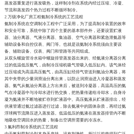
蒸发器重复进行蒸发吸热，这样制冷剂在系统内经过压缩、冷凝、
节流和蒸发四个热力过程不断循环制冷。
2.万级净化厂房工程氨制冷系统的工艺流程
氨制冷系统在空调制冷工程中广泛采用，为了提高制冷装置的效率
和安全可靠，系统中除了四个主要的基本部件外，还要设置贮液
器、油分离器、气液分离器、集油器、空气分离器和紧急泄氨器等
辅助设备和自控仪表、阀门等。也就是说氨制冷系统须由主要设
备、辅助设备、仪表、阀门和管路等共同组成。
从双头螺旋管冷水箱中螺旋排管蒸发器出来的、经氨液分离器分离
过的低温低压氨气，由制冷压缩机吸气管吸入低压缸内。该气体经
过压缩成为高温高压氨气，由高压缸经排气管送到氨油分离器，将
其中夹带的少量润滑油分离出来，以防止润滑油进入冷凝器和蒸发
器。氨气从氨油分离器上方出来后，被送到冷凝器，高温高压的氨
气在冷凝器中与冷却水进行热交换，把热量传递给冷却水，自身冷
凝为氨液并不断地被贮存到贮液器中。高压氨液从贮液器排出，经
供液管通过氨过滤器进行过滤，除去氨液中的固体杂质，再经过氨
浮球阀节流降压进入蒸发器。低温低压的氨液在蒸发器排管内不断
地吸收空调回水的热量，制备出空调所需要的冷冻水。
3.氟利昂制冷系统的工艺流程
由于氟利昂制冷剂本身无臭味、没有刺激性，所以以前曾得到广泛