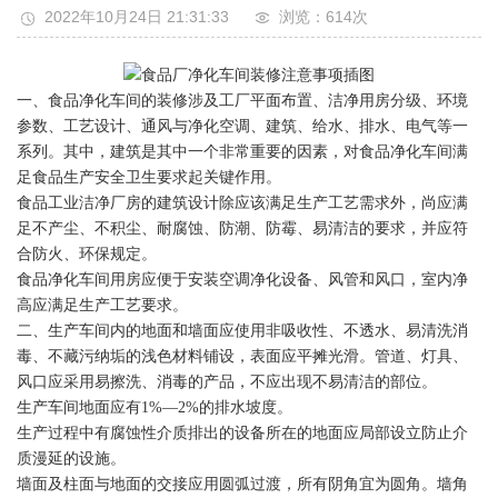
2022年10月24日 21:31:33
浏览：614
次
一、食品净化车间的装修涉及工厂平面布置、洁净用房分级、环境
参数、工艺设计、通风与净化空调、建筑、给水、排水、电气等一
系列。其中，建筑是其中一个非常重要的因素，对食品净化车间满
足食品生产安全卫生要求起关键作用。
食品工业洁净厂房的建筑设计除应该满足生产工艺需求外，尚应满
足不产尘、不积尘、耐腐蚀、防潮、防霉、易清洁的要求，并应符
合防火、环保规定。
食品净化车间用房应便于安装空调净化设备、风管和风口，室内净
高应满足生产工艺要求。
二、生产车间内的地面和墙面应使用非吸收性、不透水、易清洗消
毒、不藏污纳垢的浅色材料铺设，表面应平摊光滑。管道、灯具、
风口应采用易擦洗、消毒的产品，不应出现不易清洁的部位。
生产车间地面应有1%—2%的排水坡度。
生产过程中有腐蚀性介质排出的设备所在的地面应局部设立防止介
质漫延的设施。
墙面及柱面与地面的交接应用圆弧过渡，所有阴角宜为圆角。墙角