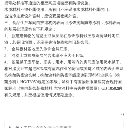
拐弯处和推车通道的相应高度墙面应有防撞设施。
木质材料不得外露使用。所有门不应采用木质材料外露的门。
当洁净走廊设外窗时，应设双层密闭外窗。
三、食品生产车间围护结构内表面可涂饰抗菌防霉涂料，涂料表面
的基层处理应符合下列规定：
1、 新建建筑物的混凝土或抹灰层在涂饰涂料钱应涂刷抗碱封闭底
漆，若是旧墙面，还应事先清楚疏松的旧装饰层。
2、 金属板材基地应先涂饰金属底漆。
3、 混凝土或抹灰基层的含水率不应大于10%。
4、 基层腻子应平整、坚实，用水、用蒸汽的房间应使用奶水腻子。
相对湿度经常超过80%或有蒸汽作业的房间或关键区域的内表面当涂
饰抗菌防霉涂饰时，抗菌涂料的防霉等级应达到现行行业标准《抗
菌涂料》HG/T3950规定的零级，涂料中有害物质限量应符合现行国
家标准《室内装饰装修材料 内墙涂料中有害物质限量》GB 18582的
有关规定，并应根据使用情况定期重涂。
0