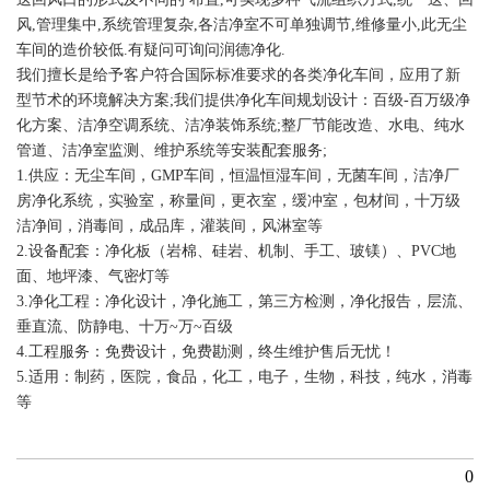
风,管理集中,系统管理复杂,各洁净室不可单独调节,维修量小,此无尘
车间的造价较低.有疑问可询问润德净化.
我们擅长是给予客户符合国际标准要求的各类净化车间，应用了新
型节术的环境解决方案;我们提供净化车间规划设计：百级-百万级净
化方案、洁净空调系统、洁净装饰系统;整厂节能改造、水电、纯水
管道、洁净室监测、维护系统等安装配套服务;
1.供应：无尘车间，GMP车间，恒温恒湿车间，无菌车间，洁净厂
房净化系统，实验室，称量间，更衣室，缓冲室，包材间，十万级
洁净间，消毒间，成品库，灌装间，风淋室等
2.设备配套：净化板（岩棉、硅岩、机制、手工、玻镁）、PVC地
面、地坪漆、气密灯等
3.净化工程：净化设计，净化施工，第三方检测，净化报告，层流、
垂直流、防静电、十万~万~百级
4.工程服务：免费设计，免费勘测，终生维护售后无忧！
5.适用：制药，医院，食品，化工，电子，生物，科技，纯水，消毒
等
0