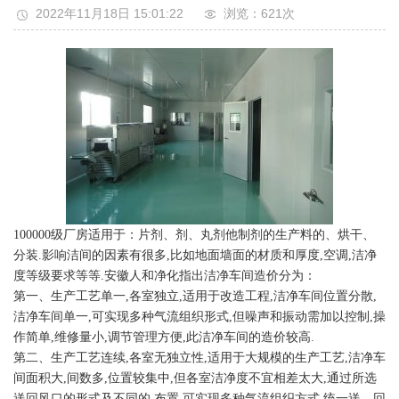
2022年11月18日 15:01:22
浏览：621
次
100000级厂房适用于：片剂、剂、丸剂他制剂的生产料的、烘干、
分装.影响洁间的因素有很多,比如地面墙面的材质和厚度,空调,洁净
度等级要求等等.安徽人和净化指出洁净车间造价分为：
第一、生产工艺单一,各室独立,适用于改造工程,洁净车间位置分散,
洁净车间单一,可实现多种气流组织形式,但噪声和振动需加以控制,操
作简单,维修量小,调节管理方便,此洁净车间的造价较高.
第二、生产工艺连续,各室无独立性,适用于大规模的生产工艺,洁净车
间面积大,间数多,位置较集中,但各室洁净度不宜相差太大,通过所选
送回风口的形式及不同的 布置,可实现多种气流组织方式,统一送、回