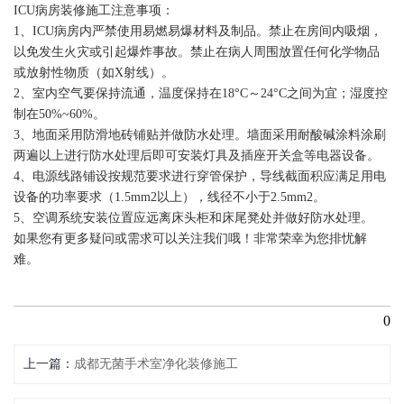
ICU病房装修施工注意事项：
1、ICU病房内严禁使用易燃易爆材料及制品。禁止在房间内吸烟，
以免发生火灾或引起爆炸事故。禁止在病人周围放置任何化学物品
或放射性物质（如X射线）。
2、室内空气要保持流通，温度保持在18°C～24°C之间为宜；湿度控
制在50%~60%。
3、地面采用防滑地砖铺贴并做防水处理。墙面采用耐酸碱涂料涂刷
两遍以上进行防水处理后即可安装灯具及插座开关盒等电器设备。
4、电源线路铺设按规范要求进行穿管保护，导线截面积应满足用电
设备的功率要求（1.5mm2以上），线径不小于2.5mm2。
5、空调系统安装位置应远离床头柜和床尾凳处并做好防水处理。
如果您有更多疑问或需求可以关注我们哦！非常荣幸为您排忧解
难。
0
上一篇
成都无菌手术室净化装修施工