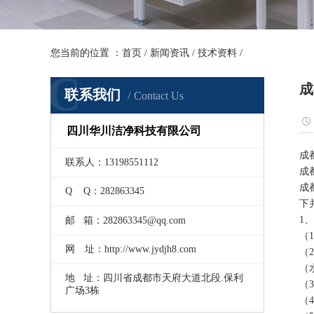
您当前的位置 ：
首页
/
新闻资讯
/
技术资料
/
C
成
联系我们
Contact Us
四川华川洁净科技有限公司
成
联系人：13198551112
成
成
Q Q：282863345
下
1
邮 箱：282863345@qq.com
（
网 址：http://www.jydjh8.com
（
（
地 址：四川省成都市天府大道北段.保利
（
广场3栋
（