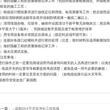
5）做好隐蔽工程的质量验收记录工作（包括焊接质量检验报告、外观检
、暗装的施工工艺：
1）根据设计图纸要求进行放线定位和弹线、标高测量等工作；然后按照设
表面应清除锈斑油脂等杂质并涂刷防锈底漆一遍或二遍以上。
2）清理现场杂物、垃圾等，确保作业面清洁干燥平整无杂物灰尘；然后
水平度大于1.5毫米），管路铺设整齐美观且便于检查维护保养
3）用专用设备将水管固定在墙体上（固定时必须牢固可靠）；
4）连接好各接口处螺栓并进行密封处理（注意：密封材料应选用耐腐蚀
5）做好隐蔽工程的质量验收记录工作；
6）做水压测试实验。
、注意事项：
进行操作之前一定要先阅读说明书或者询问相关的人员再进行操作；以免
：电源开关的位置等等都要提前考虑清楚；避免造成一些不必要的麻烦；
使用的时候一定要注意安全方面的问题；（如电线短路引起火灾等等。
上一篇：
成都DSA手术室净化工程装修