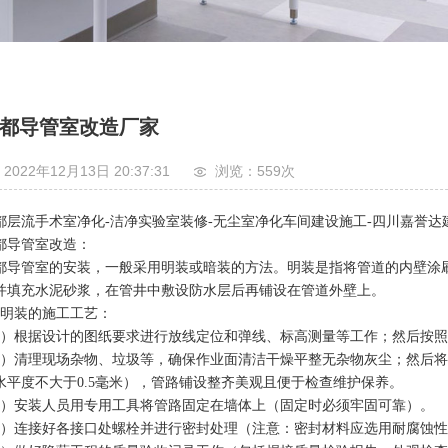
都导管室改造厂家
2022年12月13日 20:37:31
浏览：559
次
都层流手术室净化-洁净实验室装修-无尘室净化车间建设施工-四川嘉誉达
都导管室改造：
都导管室的安装，一般采用明装或暗装的方法。明装是指将管道的内壁涂
并填充水泥砂浆，在管井中敷设防水层后再铺设在管道外壁上。
、明装的施工工艺：
1）根据设计的图纸要求进行放线定位和弹线、标高测量等工作；然后按
2）清理现场杂物、垃圾等，确保作业面清洁干燥平整无杂物灰尘；然后
水平度不大于0.5毫米），管路铺设整齐美观且便于检查维护保养。
3）安装人员用专用工具将管路固定在墙体上（固定时必须牢固可靠）。
4）连接好各接口处螺栓并进行密封处理（注意：密封材料应选用耐腐蚀