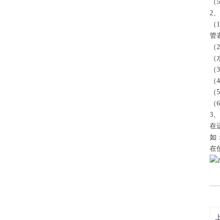
（
2
（
管
（
（
（
（
（
（
3
在
如
在