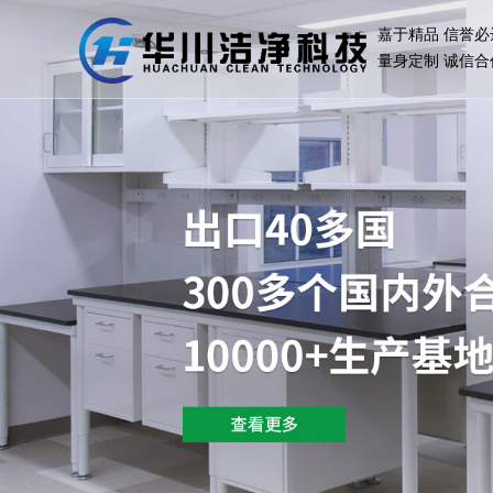
嘉于精品 信誉必
量身定制 诚信合