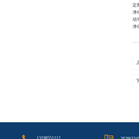
定
净
动
净
13198551112
28286334