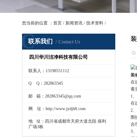
您当前的位置 ：
首页
/
新闻资讯
/
技术资料
/
C
装
联系我们
Contact Us
四川华川洁净科技有限公司
联系人：13198551112
装
在
Q Q：282863345
看
邮 箱：282863345@qq.com
1
在
网 址：http://www.jydjh8.com
2
围
地 址：四川省成都市天府大道北段.保利
合
广场3栋
3