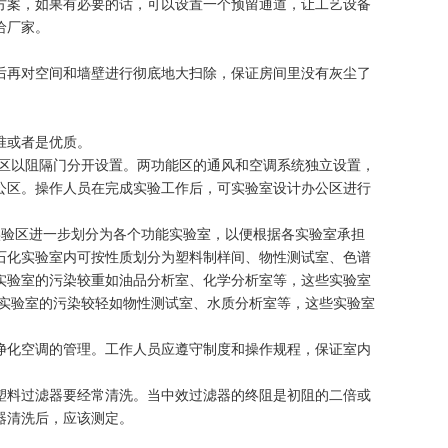
方案，如果有必要的话，可以设置一个预留通道，让工艺设备
给厂家。
后再对空间和墙壁进行彻底地大扫除，保证房间里没有灰尘了
准或者是优质。
能区以阻隔门分开设置。两功能区的通风和空调系统独立设置，
公区。操作人员在完成实验工作后，可实验室设计办公区进行
实验区进一步划分为各个功能实验室，以便根据各实验室承担
石化实验室内可按性质划分为塑料制样间、物性测试室、色谱
实验室的污染较重如油品分析室、化学分析室等，这些实验室
些实验室的污染较轻如物性测试室、水质分析室等，这些实验室
净化空调的管理。工作人员应遵守制度和操作规程，保证室内
塑料过滤器要经常清洗。当中效过滤器的终阻是初阻的二倍或
器清洗后，应该测定。