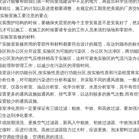
次设计能够帮助我们第一时间发现建设中不足的地方，再提出科学合理的
够就位，施工的计划以及进度都要调整，在规定的工期里把美观的厂房交
、实验室施工要注意的要点:
安装围护结构的时候，要确保夹层里的每个主管安装是不是安装好了，然
后才可以施工，在施工的时候要请专业的工作人员来清扫场地和零部件。
、实验室装修的材料:
于实验室装修所用的零部件和材料都要符合设计的规范，应达到颁布的标
验区和办公区分开设置,实验区为可能的污染区，办公区为洁净区，两功
办公区室内的空气压维持稍高于实验区，这样可避免实验区的气流污染办
据处理和管理工作，以减少在污染区的滞留时间。
验室设计的功能分区,按实验性质进行功能分区,按实验性质和污染程度将
分析任务，对可能的污染进行分析和鉴别，并采取不同的通风措施。一般
析室、仪器分析室、油品分析室、化学分析室、水质分析室等，其中有些
设置更多的通风设施如通风柜、排气罩等，以达到较多的换气次数;而有
设置较少的通风设施。
验室净化房间一定要保证有三级过滤：粗效、中效、和高效过滤。要加强
卫生达到净化要求。
常或按期清洗、更换空气过滤器，新风入中粗效、初效过滤器、中效泡沫
定值时，应进行清洗。高效过滤器阻力过大时，应该更换。泡沫塑料过滤
持空调处理设备，空调机房的清洁。