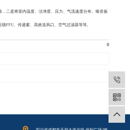
除，二是将室内温度、洁净度、压力、气流速度分布、噪音振
百级FFU、传递窗、
高效送风口
、空气过滤器等等。
0
1
四川省成都市天府大道北段.保利广场3栋