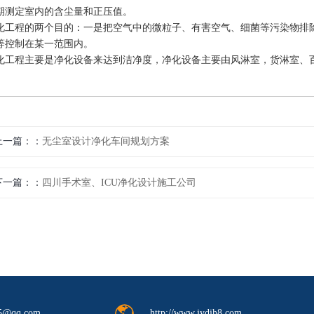
期测定室内的含尘量和正压值。
化工程的两个目的：一是把空气中的微粒子、有害空气、细菌等污染物排
等控制在某一范围内。
化工程主要是净化设备来达到洁净度，净化设备主要由
风淋室
，货淋室、
上一篇：
无尘室设计净化车间规划方案
下一篇：
四川手术室、ICU净化设计施工公司
http://www.jydjh8.com
5@qq.com