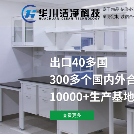
嘉于精品 信誉必
量身定制 诚信合