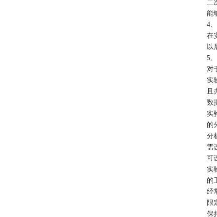
二
能
4
在
以
5
对
实
且
数
实
的
分
需
可
实
的
经
限
保