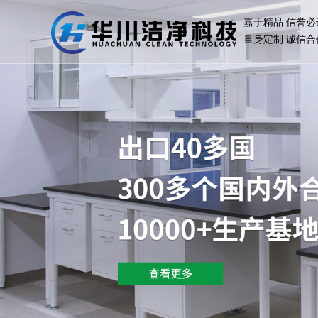
嘉于精品 信誉必
量身定制 诚信合