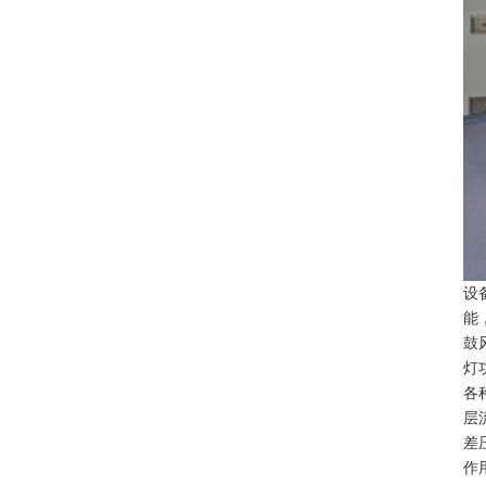
设
能
鼓
灯
各
层
差
作