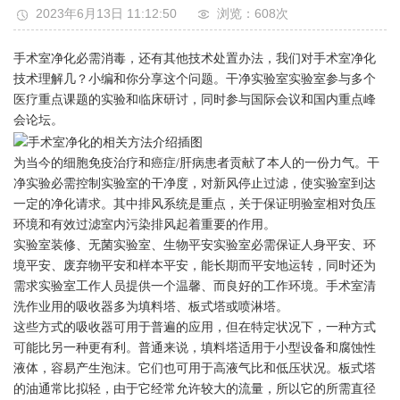
2023年6月13日 11:12:50
浏览：608
次
手术室净化必需消毒，还有其他技术处置办法，我们对手术室净化
技术理解几？小编和你分享这个问题。干净实验室实验室参与多个
医疗重点课题的实验和临床研讨，同时参与国际会议和国内重点峰
会论坛。
为当今的细胞免疫治疗和癌症/肝病患者贡献了本人的一份力气。干
净实验必需控制实验室的干净度，对新风停止过滤，使实验室到达
一定的净化请求。其中排风系统是重点，关于保证明验室相对负压
环境和有效过滤室内污染排风起着重要的作用。
实验室装修、无菌实验室、生物平安实验室必需保证人身平安、环
境平安、废弃物平安和样本平安，能长期而平安地运转，同时还为
需求实验室工作人员提供一个温馨、而良好的工作环境。手术室清
洗作业用的吸收器多为填料塔、板式塔或喷淋塔。
这些方式的吸收器可用于普遍的应用，但在特定状况下，一种方式
可能比另一种更有利。普通来说，填料塔适用于小型设备和腐蚀性
液体，容易产生泡沫。它们也可用于高液气比和低压状况。板式塔
的油通常比拟轻，由于它经常允许较大的流量，所以它的所需直径