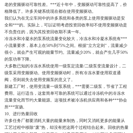
老的变频驱动可靠性差。***近十年中，变频驱动可靠性提高了，价
格降低了。许多关键系统现在都在使用变频驱动。
我们认为在无尘车间中的许多系统和各类的泵上使用变频驱动是安
全和***的。实际上，可以证明考虑投资回收率却不使用变频驱动是
不负责任的，因为其投资回收期不满一年。
冷冻水和冷凝水的泵系统流量变化较大，冷冻水和冷凝水系统有***
小流量要求，基本上在50%到75%之间。根据“立方定则”，流量减少
很小，就会产生可观的能量节约。流量减少20%，就会产生几乎50%
的泵功率下降。
大多数已知的冷冻水系统使用一级泵定流量/二级泵变流量设计，二
级泵采用变频驱动。使用变频驱动时，所有冷冻水要使用双道通
阀，否则就失去使用变频泵的意义了。
新建工厂时，使用变流量一级泵系统，***需要二级泵，节省了工程
费用。运行适当，这套简单可靠的系统可以通过冷冻机中的冷冻水
流量变化而节约大量能源。这项技术被冷冻机供应商和各种***协会
所***宣扬,
10、进行热量回收
许多任务厂都要消耗大量的能量来制热，同时又消耗更多的能量从
工艺过程中移除“废”热，却没有把这两个过程结合起来。回收的热量