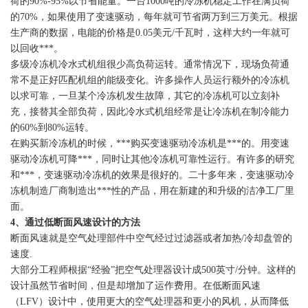
荷的90%-95%以节省能量。一台1000吨的冷冻机稳定工作在满负荷
的70%，如果使用了变速驱动，每年就可节省两万到三万美元。根据
生产商的数据，电能的价格是0.05美元/千瓦时，这样大约一年就可
以回收***。
多级冷冻机冷水式机组很少高负荷运转。通常情况下，现场负荷通
常不是正好匹配机组的能级变化。许多操作人员运行额外的冷冻机
以求可靠，一旦某个冷冻机发生故障，其它的冷冻机可以立刻补
充，接替其全部负荷，因此冷水式机组经常是让冷冻机在制冷能力
的60%到80%运转。
在购买新冷冻机的时候，***购买变速驱动冷冻机是***的。用变速
驱动冷冻机可降***，同时让其他冷冻机可靠性运行。有许多的研究
和***，变速驱动冷冻机的效果是很好的。二十多年来，变速驱动冷
冻机制造厂商制造出***性的产品，用在新建的和升级的洁净工厂里
面。
4
、通过低断面风速设计的方法
断面风速就是空气处理部件中空气经过过滤器或者加热/冷却盘管的
速度.
大部分工程师根据“经验”把空气处理器设计成500英寸/分钟。这样的
设计虽然节省时间，但是却增加了运作费用。在低断面风速
（LFV）设计中，使用更大的空气处理器和更小的风机，从而降低