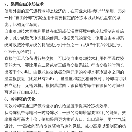
7
、采用自由冷却技术
使用外面的空气进行冷却是经济的，在商业大楼得到***采用。另外
一种 “自由冷却”方案适用于需要恒定的冷冻水以及风机盘管的系
统，比如无尘车间。
自由冷却技术直接利用处在低温或低湿度环境中的冷却塔制造冷冻
水，减少或取代冷冻机的使用。根据天气的变化，使用自由冷却系
统可以把冷却系统的耗能减少到十分之一（从0.5千瓦/冷吨减少到
0.05千瓦/冷吨）。
直接与工艺负荷进行热交换，可以使自由冷却技术利用外面温度较
高的大气，要比用在二级或者三级热交换系统进行热交换的时间长
出若干个小时。由板式热交换器分隔开来的冷却水和冷凝水之间的
温差很接近（比如只有2oF）。当温度和湿度相当低时，冷却塔可以
独立运行，无需风机。根据温湿图，很多地方每年有很多的时间都
可以进行自由冷却。
8
、冷却塔的优化
高效冷却塔通过降低冷凝水的供给温度来提高冷冻机效率。
从冷冻机中每输出一吨冷冻水，一般的冷却塔需要100瓦的能量。效
率提高可高达十倍，例如采用更为接近入口、出口温差、更***气流
设计、***高效的配有变速驱动马达的风机、减少高度以限制泵的扬