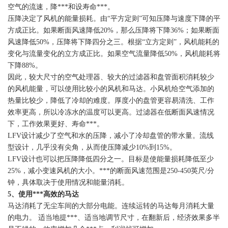
空气的流速，降***和设寿命***。
压降决定了风机的能量损耗。由“平方定则”可知压降与速度下降的平
方成正比。如果断面风速降低20%，那么压降将下降36%；如果断面
风速降低50%，压降将下降四分之三。根据“立方定则”，风机能耗的
变化与流量变化的立方成正比。如果空气流量降低50%，风机能耗将
下降88%。
因此，较大尺寸的空气处理器、较大的过滤器和盘管面积消耗较少
的风机能量，可以使用比较小的风机和马达。小风机给空气添加的
热量比较少，降低了冷却的难度。厚度小的盘管更容易清洗、工作
效率更高，所以冷冻水的温度可以更高。过滤器在低断面风速情况
下，工作效果更好、寿命***。
LFV设计减少了空气和水的压降，减小了冷却盘管的带水量。流线
型设计，几乎没有尖角，从而使压降减少10%到15%。
LFV设计也可以把压降降低四分之一。目标是使能量损耗降低至少
25%，减小变速风机的大小。***的断面风速范围是250-450英尺/分
钟，具体取决于使用情况和能量消耗。
5
、使用***高效的马达
马达消耗了无尘车间的大部分电能。连续运转的马达每月消耗大量
的电力。 适当地提***、适当地调节尺寸，在翻新后，经济效果多半