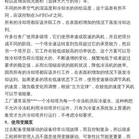
程以及增加填充面积（选择大尺寸的塔）等。
不同的外界空气的湿温度和冷却水的供给温度，这个温差有所不
同，应该控制在3oF到5oF之间。
所有的冷却塔都应该并联工作，在表面积增加的情况下蒸发冷却达
到。
许多任务厂使用多级塔，它们使用单速或双速的风机，并且把塔分
成不同的阶段。一个塔全速运转直到负荷超过它的承受能力，然后
另一个塔开启，它工作在较低或较高的功率状态。这个方案可以导
致冷却塔负荷出现较大的、不断递增的变化，频繁地低于或者超过
要求的额定值，从而出现锯齿状的能耗状况，降低冷冻机的效率。
因而所有的冷却塔都应该并行工作，在表面积增加的情况下蒸发冷
却达到。如果更多的塔在低速状态下工作，使用变速驱动调节风机
的速度，随负载变化而调整，根据“立方定律”，在较低的速度下风机
可以节省能量。
工厂通常采用***一个冷却塔为每一个冷冻机供应冷凝水。这种构想
不允许冷冻机利用冷却塔并行运作。只有为冷凝水系统加上普通的
集管才允许冷却塔并行运行，不考虑冷却要求。
9
、使用变频泵
过去配备变频驱动的设备经常出现故障，而且控制复杂，所以很多
工程师和管理人员不愿意使用变频驱动。可靠性比节能更重要，而