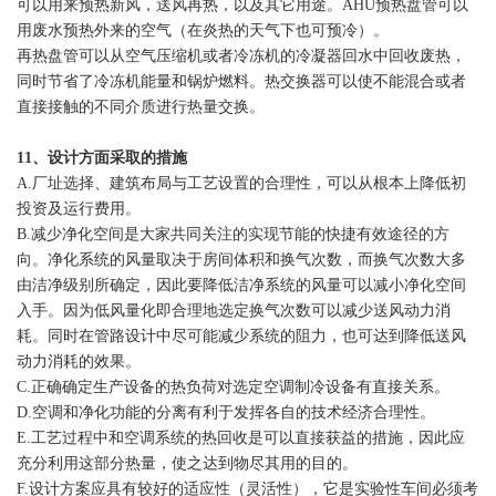
可以用来预热新风，送风再热，以及其它用途。AHU预热盘管可以
用废水预热外来的空气（在炎热的天气下也可预冷）。
再热盘管可以从空气压缩机或者冷冻机的冷凝器回水中回收废热，
同时节省了冷冻机能量和锅炉燃料。热交换器可以使不能混合或者
直接接触的不同介质进行热量交换。
11
、设计方面采取的措施
A.厂址选择、建筑布局与工艺设置的合理性，可以从根本上降低初
投资及运行费用。
B.减少净化空间是大家共同关注的实现节能的快捷有效途径的方
向。净化系统的风量取决于房间体积和换气次数，而换气次数大多
由洁净级别所确定，因此要降低洁净系统的风量可以减小净化空间
入手。因为低风量化即合理地选定换气次数可以减少送风动力消
耗。同时在管路设计中尽可能减少系统的阻力，也可达到降低送风
动力消耗的效果。
C.正确确定生产设备的热负荷对选定空调制冷设备有直接关系。
D.空调和净化功能的分离有利于发挥各自的技术经济合理性。
E.工艺过程中和空调系统的热回收是可以直接获益的措施，因此应
充分利用这部分热量，使之达到物尽其用的目的。
F.设计方案应具有较好的适应性（灵活性），它是实验性车间必须考