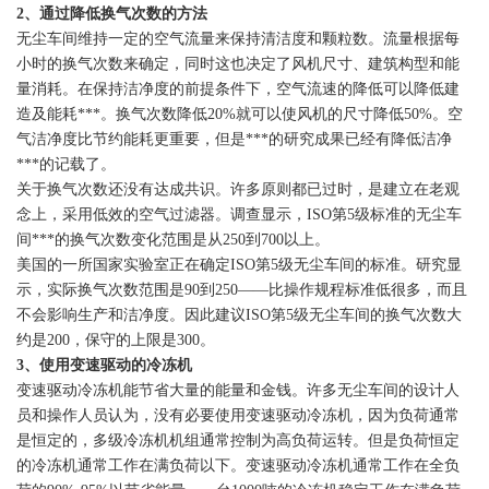
2
、通过降低换气次数的方法
无尘车间维持一定的空气流量来保持清洁度和颗粒数。流量根据每
小时的换气次数来确定，同时这也决定了风机尺寸、建筑构型和能
量消耗。在保持洁净度的前提条件下，空气流速的降低可以降低建
造及能耗***。换气次数降低20%就可以使风机的尺寸降低50%。空
气洁净度比节约能耗更重要，但是***的研究成果已经有降低洁净
***的记载了。
关于换气次数还没有达成共识。许多原则都已过时，是建立在老观
念上，采用低效的空气过滤器。调查显示，ISO第5级标准的无尘车
间***的换气次数变化范围是从250到700以上。
美国的一所国家实验室正在确定ISO第5级无尘车间的标准。研究显
示，实际换气次数范围是90到250――比操作规程标准低很多，而且
不会影响生产和洁净度。因此建议ISO第5级无尘车间的换气次数大
约是200，保守的上限是300。
3
、使用变速驱动的冷冻机
变速驱动冷冻机能节省大量的能量和金钱。许多无尘车间的设计人
员和操作人员认为，没有必要使用变速驱动冷冻机，因为负荷通常
是恒定的，多级冷冻机机组通常控制为高负荷运转。但是负荷恒定
的冷冻机通常工作在满负荷以下。变速驱动冷冻机通常工作在全负