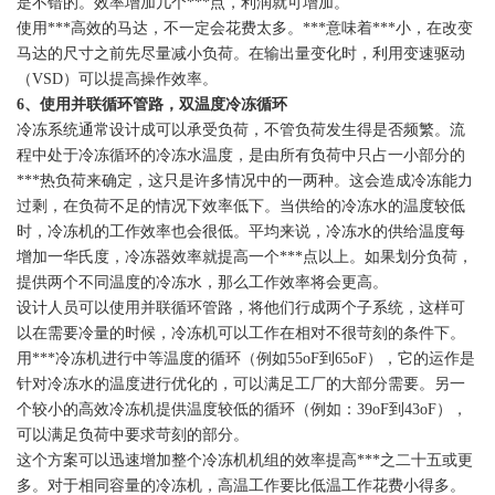
是不错的。效率增加几个***点，利润就可增加。
使用***高效的马达，不一定会花费太多。***意味着***小，在改变
马达的尺寸之前先尽量减小负荷。在输出量变化时，利用变速驱动
（VSD）可以提高操作效率。
6
、使用并联循环管路，双温度冷冻循环
冷冻系统通常设计成可以承受负荷，不管负荷发生得是否频繁。流
程中处于冷冻循环的冷冻水温度，是由所有负荷中只占一小部分的
***热负荷来确定，这只是许多情况中的一两种。这会造成冷冻能力
过剩，在负荷不足的情况下效率低下。当供给的冷冻水的温度较低
时，冷冻机的工作效率也会很低。平均来说，冷冻水的供给温度每
增加一华氏度，冷冻器效率就提高一个***点以上。如果划分负荷，
提供两个不同温度的冷冻水，那么工作效率将会更高。
设计人员可以使用并联循环管路，将他们行成两个子系统，这样可
以在需要冷量的时候，冷冻机可以工作在相对不很苛刻的条件下。
用***冷冻机进行中等温度的循环（例如55oF到65oF），它的运作是
针对冷冻水的温度进行优化的，可以满足工厂的大部分需要。另一
个较小的高效冷冻机提供温度较低的循环（例如：39oF到43oF），
可以满足负荷中要求苛刻的部分。
这个方案可以迅速增加整个冷冻机机组的效率提高***之二十五或更
多。对于相同容量的冷冻机，高温工作要比低温工作花费小得多。