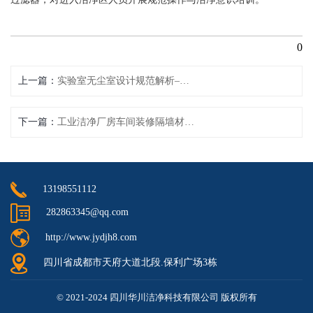
0
上一篇
实验室无尘室设计规范解析–华川洁净
下一篇
工业洁净厂房车间装修隔墙材料规范及施工要点
13198551112
282863345@qq.com
http://www.jydjh8.com
四川省成都市天府大道北段.保利广场3栋
© 2021-2024 四川华川洁净科技有限公司 版权所有