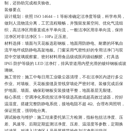
制，还协助完成相关验收。
装修要点
设计规划：依照 ISO 14644 – 1 等标准确定洁净度等级，科学布局，
做到人流物流分离，工艺流程顺畅，并预留发展空间。优化气流组
织，高洁净区用垂直或水平单向流，一般洁净区用非单向流，保持
洁净区对非洁净区 5 – 10Pa 正压差。
材料选择：墙面与天花板选彩钢板，地面用防静电、耐磨的环氧自
流平地坪或防静电高架地板。门窗采用气密性好的专用洁净门与双
层中空玻璃观察窗。密封材料用食品级或医药级硅酮胶，灯具选
IP65 防护等级的 LED 洁净灯，排风管道用内壁光滑的镀锌钢板或玻
璃钢。
施工管控：施工中每日用工业吸尘器清理，不在洁净区内进行多尘
作业。对墙板、天花板接缝及管线穿墙处严密封堵。装修完成后保
护地面、墙面。确保彩钢板安装接缝平整，地面基层无裂缝。
核心系统：空调净化系统按洁净等级选高效或超高效过滤器，控好
温湿度。搭建完整防静电系统，接地电阻不超 4Ω。合理布局照明，
保证照度，强弱电分离。
调试验收与维护：施工结束委托第三方检测，指标包括洁净度、压
差、风速等。后期定期监测洁净度、压差、温湿度等参数，定期换
过滤器，对进入洁净区人员开展规范操作与洁净意识培训。