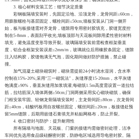
3. 核心材料安装工艺：细节决定质量
彩钢板隔墙安装时，先固定沿地、沿顶龙骨，龙骨间距≤60cm，
用膨胀螺栓与基层固定，螺栓间距≤50cm;墙板安装从门洞一侧开
始，板与板接缝需对齐龙骨，缝隙用专用密封胶填充，胶缝宽度控
制在5-8mm，表面刮平收光;墙板顶部与天花板间隙用柔性密封材料
填充，避免温度变形导致开裂。玻璃隔墙安装前需检查框架垂直
度，铝合金框架安装误差≤2mm/m，玻璃就位后用橡胶条固定，缝隙
注入结构胶，胶缝饱满无气泡，固化期间做好防护措施，禁止碰
撞。
加气混凝土砌块砌筑时，砌块需提前24小时浇水湿润，含水率
控制在15%-20%;采用“三一砌筑法”，灰缝厚度15-20mm，水平灰缝
饱满度≥90%，垂直灰缝用加浆填灌;每砌筑1.5m高度需设置一道拉结
筋，拉结筋深入墙体两侧≥50cm;门洞两侧采用实心砌块砌筑，确保
门框安装牢固。轻钢龙骨隔墙安装时，主龙骨间距≤80cm，次龙骨间
距≤40cm，硅酸钙板用自攻螺丝固定，螺丝间距≤20cm，板接缝处预
留5mm缝隙，后期用嵌缝石膏填充并粘贴网格布，防止开裂。
4. 收口密封与防护：提升耐用性
所有隔墙与地面、天花板、门窗的接缝均需做密封处理，洁净
车间优先选用食品级硅酮密封胶，防静电区域选用导电密封胶。隔