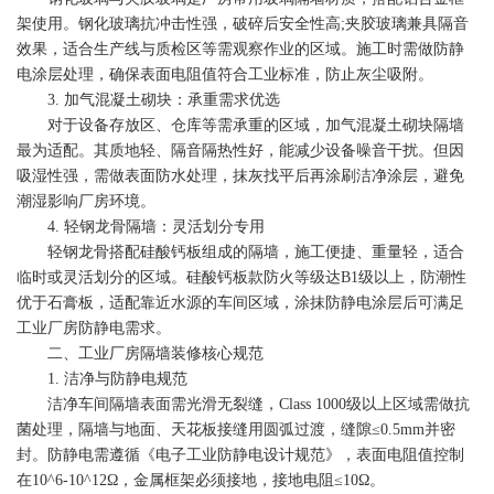
架使用。钢化玻璃抗冲击性强，破碎后安全性高;夹胶玻璃兼具隔音
效果，适合生产线与质检区等需观察作业的区域。施工时需做防静
电涂层处理，确保表面电阻值符合工业标准，防止灰尘吸附。
3. 加气混凝土砌块：承重需求优选
对于设备存放区、仓库等需承重的区域，加气混凝土砌块隔墙
最为适配。其质地轻、隔音隔热性好，能减少设备噪音干扰。但因
吸湿性强，需做表面防水处理，抹灰找平后再涂刷洁净涂层，避免
潮湿影响厂房环境。
4. 轻钢龙骨隔墙：灵活划分专用
轻钢龙骨搭配硅酸钙板组成的隔墙，施工便捷、重量轻，适合
临时或灵活划分的区域。硅酸钙板款防火等级达B1级以上，防潮性
优于石膏板，适配靠近水源的车间区域，涂抹防静电涂层后可满足
工业厂房防静电需求。
二、工业厂房隔墙装修核心规范
1. 洁净与防静电规范
洁净车间隔墙表面需光滑无裂缝，Class 1000级以上区域需做抗
菌处理，隔墙与地面、天花板接缝用圆弧过渡，缝隙≤0.5mm并密
封。防静电需遵循《电子工业防静电设计规范》，表面电阻值控制
在10^6-10^12Ω，金属框架必须接地，接地电阻≤10Ω。