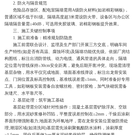
2. 防火与隔音规范
危险品存放区、配电室隔墙需用A级防火材料(如岩棉彩钢板)，
普通区域不低于B1级。隔墙高度超3米需设防火带。设备区与办公区
隔墙隔音量需≥40dB，可选用夹胶玻璃、岩棉彩钢板提升效果。
三、施工关键控制事项
1. 施工前准备：精准规划防隐患
施工前需联合设计、监理及生产部门开展三方交底，明确车间
生产特性(如是否有高温、腐蚀环境)及隔墙功能优先级。依据厂房结
构图纸，标注出消防管线、动力电缆、通风管道的具体走向，隔墙
定位需与管线保持≥30cm安全距离，避免后期开凿冲突。现场需清理
基层杂物，用水平仪完成地面、墙面基准线弹设，标注出龙骨安装
点、门洞位置及标高控制线，基准线误差需≤1mm。同时准备好专用
工具，如彩钢板安装需备自攻螺丝枪、密封胶枪，加气块砌筑需备
灰缝尺、水平靠尺等。
2. 基层处理：筑牢施工基础
基层处理需分区域针对性操作：混凝土基层需铲除浮灰、空鼓
部分，用水泥砂浆修补凹陷，平整度误差控制在≤2mm，干燥后涂刷
界面剂增强附着力;地面若为环氧地坪，需在龙骨安装位置做防滑处
理;潮湿区域(如清洗间)基层需先涂刷聚氨酯防水涂料，涂刷厚度
≥1.5mm，固化后再做2cm厚水泥砂浆保护层，确保防潮效果。