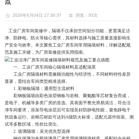
点
2026年6月04日 17:30:37
浏览：93
次
工业厂房车间装修中，隔墙不仅承担空间划分功能，更需满足洁
净、防静电、防火等核心需求，其材料选择与施工质量直接影响生
产安全与效率。本文聚焦工业厂房车间常用隔墙材料，详解适配规
范及施工关键，为厂房装修提供实用指南。
一、工业厂房车间核心隔墙材料及适配场景
工业厂房隔墙材料需兼顾功能性与经济性，不同材料特性差异
显著，需结合车间类型精准选择。
1. 彩钢板隔墙：通用型主流材料
彩钢板隔墙由彩色涂层钢板与岩棉、聚氨酯等芯材复合而成，
是电子、机械等多类厂房的首选。其表面平整光滑易清洁，符合洁
净车间要求，添加导电涂层后可实现良好防静电性能，避免静电干
扰设备运行。岩棉芯材款可达到A级防火标准，适配元器件组装、测
试等多数区域，性价比突出。
2. 玻璃隔墙：采光优先型选择
钢化玻璃与夹胶玻璃是厂房常用玻璃隔墙材质，搭配铝合金框