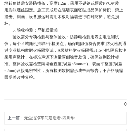
墙转角处需安装防撞条，高度1.2m，采用不锈钢或硬质PVC材质，
用膨胀螺丝固定。施工
完成后在
隔墙表面张贴成品保护标识，禁止
撞击、刻画，设备搬运时需用木板对隔墙进行临时防护，避免损
坏。
5. 验收检测：严把质量关
验收需分专项检测与整体验收：防静电检测用表面电阻测试
仪，每个区域随机抽取5个检测点，确保电阻值符合要求;防火检测通
过专业机构做耐火极限测试，A级材料耐火极限需≥1.5小时;隔音检测
采用声级计，在标准声源下测量两侧噪音差值，确保达到设计标
准。整体验收需检查隔墙垂直度(误差≤3mm/m)、表面平整度(误差
≤2mm)及接缝密封性，所有检测数据需形成书面报告，不合格项需
限期整改并复检。
0
上一篇
无尘洁净车间建造者-四川华川洁净公司