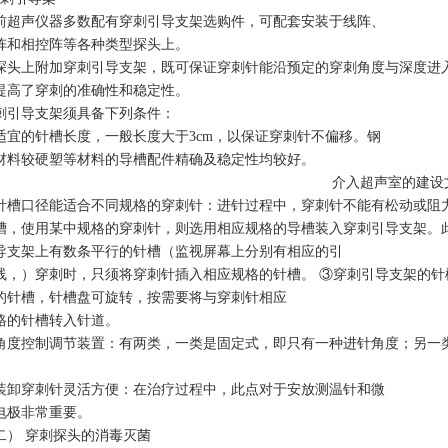
前超声仪器多数配有穿刺引导支架选购件，可配套安装于线阵、
阵和相控阵等各种类型探头上。
探头上附加穿刺引导支架，既可保证穿刺针能沿预定的穿刺角度与深度进
提高了穿刺的准确性和稳定性。
刺引导支架须具备下列条件：
适宜的针槽长度，一般长度大于3cm，以保证穿刺针不偏移。钢
材料较硬塑等材料的导槽配件精确及稳定性均较好。
介入超声室的建设
针槽口径能适合不同规格的穿刺针：进针过程中，穿刺针不能有松动或阻
槽，使用某中规格的穿刺针，则选用相应规格的导槽装入穿刺引导支架。
导支架上有数条平行的针槽（监视屏幕上分别有相应的引
线，）穿刺时，只须将穿刺针插入相应规格的针槽。 ③穿刺引导支架的
的针槽，针槽盘可旋转，按需要将与穿刺针相应
格的针槽转入针道。
角度控制调节装置：有两类，一类是固定式，即只有一种进针角度；另一
。
装卸穿刺针灵活方便：在治疗过程中，此点对于安放测温针和微
电极非常重要。
二） 穿刺探头的消毒灭菌