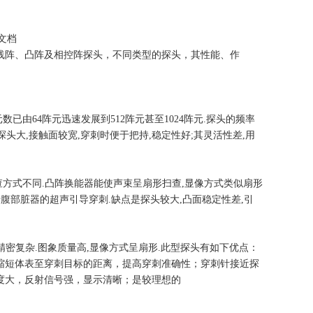
文档
线阵、凸阵及相控阵探头，不同类型的探头，其性能、作
已由64阵元迅速发展到512阵元甚至1024阵元.探头的频率
头大,接触面较宽,穿刺时便于把持,稳定性好;其灵活性差,用
查方式不同.凸阵换能器能使声束呈扇形扫查,显像方式类似扇形
腹部脏器的超声引导穿刺.缺点是探头较大,凸面稳定性差,引
更精密复杂.图象质量高,显像方式呈扇形.此型探头有如下优点：
缩短体表至穿刺目标的距离，提高穿刺准确性；穿刺针接近探
度大，反射信号强，显示清晰；是较理想的