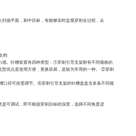
入扫描平面，刺中目标，有能够实时监视穿刺全过程，从
文档
力感。针槽装置有四种类型：①穿刺引导支架附有不同规格的
此型优点是使用方便，更换容易，是较为常用的一种。 ②穿刺
针槽口径可按需调节。④穿刺引导支架的针槽盘盘含多条不同规
类是可调试，即可根据穿刺目标的深度，选择不同角度进