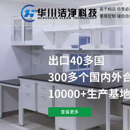
嘉于精品 信誉必
量身定制 诚信合