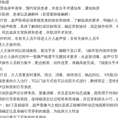
章制度
接受临床申请单，预约安排患者，并发出手术通知单，通知病房
关医师、患者以及麻醉科（若需要静脉麻醉）
治疗前，超声医师必须掌握患者的病史和病情，了解临床的要求，明确介入
的超声检查，具体了解病灶或目标情况，确定穿刺途径，拟定操作程序。
，同志临床主管医师和患者，并取消手术安排。
工作时间，非有关人员不得进入介入超声室；非有关操作人员不
进入主操作间。
进入主操作间以前须换鞋，着洗手衣，戴帽子及口罩。 5操作室内保持安
每次介入操作过程中一股脑严格遵守无菌技术要求：从皮肤消毒、超声引
求操作人员精力集中，配合默契，动作连贯，准确高效完成。 7须接台手
则。
治疗后，介入室要及时通风、清洁、消毒、保持清洁，物品到位。 9为取
瘤患者的介入治疗，可以门诊方式也可以住院方式进行，酌情而定；恶性
声仪和穿刺引导系统
时灰阶超声仪分辨率高、显像清晰，并且是实时动态成像，因而用于对病
用的引导穿刺系统，使得瞄准定位过程简单而准确，并且穿刺探头小巧，
中，如CT及核磁等，超声显像与之相比是真正能够同时动态地观察到组
精确定位及准确引导穿刺的难题，为临床介入性诊
和治疗奠定了可靠的技术基础。