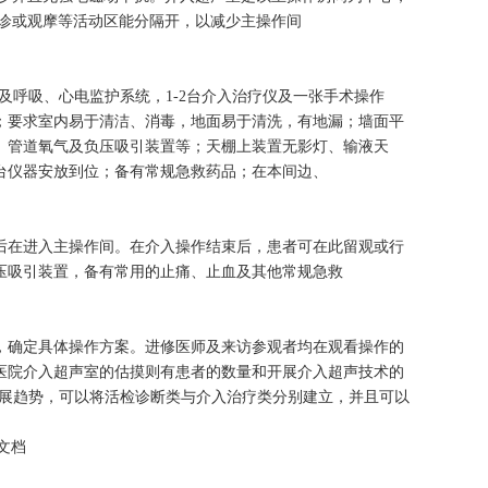
会诊或观摩等活动区能分隔开，以减少主操作间
醉及呼吸、心电监护系统，1-2台介入治疗仪及一张手术操作
；要求室内易于清洁、消毒，地面易于清洗，有地漏；墙面平
、管道氧气及负压吸引装置等；天棚上装置无影灯、输液天
台仪器安放到位；备有常规急救药品；在本间边、
后在进入主操作间。在介入操作结束后，患者可在此留观或行
压吸引装置，备有常用的止痛、止血及其他常规急救
，确定具体操作方案。进修医师及来访参观者均在观看操作的
医院介入超声室的估摸则有患者的数量和开展介入超声技术的
发展趋势，可以将活检诊断类与介入治疗类分别建立，并且可以
文档