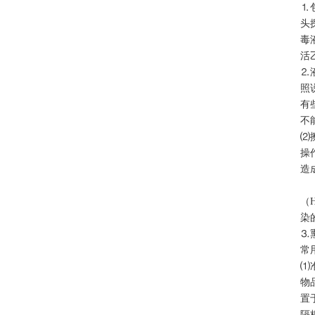
⒈
头
毒
活
⒉
照
有
不
⑵
操
造
（
染
⒊
常
⑴
物
置
隔