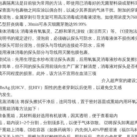
包裹隔离法是目前较为常用的方法，即使用已消毒好的无菌塑料袋或塑料
探查面与包裹物之间应涂以偶合剂，以减少其界面的气体干扰。附加的穿
液浸泡，金属穿刺引导支架可用高压消毒或消毒液浸泡。如使用浓度为760mg/
乙型肝炎病毒，30min可杀灭细菌芽胞达99.99%
液体消毒法 消毒液有氧氯灵、乙醇和苯扎溴铵（新洁而灭）等。 ⑴浸泡
说明书的规定进行。浸泡前，必须确认探头可防水，且消毒液体不损伤滩
些探头可部分浸泡，但探头与导线的连接处不防水，应将
能用液体消毒的探头部分与导线用灭菌包膜包裹。
擦拭法：先用生理盐水纱布清洁探头表面，后用氧氯灵消毒液纱布反复擦拭探
作简单，但不同的探头应用前须向生产厂家了解清楚，消毒液对探头是否
成不同程度的损害。此外，该方法不宜用在血清三项
介入超声室的建设
HbsAg.抗HCV、抗HIV）阳性的患者穿刺以后使用，以避免交叉感
的发生。
熏蒸消毒法 将探头擦拭干净后，连同导线，置于密封器皿或熏箱内用环氧乙
用熏箱消毒方法如下：
准备熏箱，其材料最好选用有机玻璃，因其透明，便于查看箱内
品，箱内设1~2个分割，分割须多孔，以便于气体弥散。 ⑵将探头卸离
于熏箱上消毒。⑶在容器（如换药碗等）内先倒入40%甲醛溶液（福尔马林
板下关上箱门。甲醛与高锰酸钾混合后，即刻反应，产生白色气雾，具灭菌作