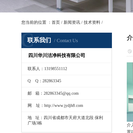
您当前的位置 ：
首页
/
新闻资讯
/
技术资料
/
C
介
联系我们
Contact Us
四川华川洁净科技有限公司
联系人：13198551112
Q Q：282863345
邮 箱：282863345@qq.com
网 址：http://www.jydjh8.com
地 址：四川省成都市天府大道北段.保利
广场3栋
介
置