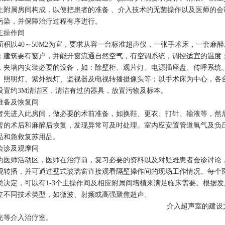
上附属房间构成，以便把患者的准备 、介入技术的无菌操作以及医师的
污染，并保障治疗过程有序进行。
主操作间
面积以40～50M2为宜，要求从容一台标准超声仪，一张手术床，一套麻
；建筑要有窗户，并能开窗流通自然空气，有空调系统，调控适宜的温度
，夹墙内安装必要的设备，如：除壁柜、观片灯、电源插座盘、传呼系统
、照明灯、紫外线灯、监视器及电视转播摄像头等；以手术床为中心，各
设置约3M清洁区，清洁有过的器具，放置污物及标本。
准备及恢复间
者先进入此房间，做必要的术前准备，如换鞋、更衣、打针、输液等，然
暂的术后和麻醉后恢复，发现异常可及时处理。室内应安置管道氧气及负
品和急救复苏用品。
会诊及观摩间
为医师活动区，医师在治疗前，复习必要的资料以及对疑难患者会诊讨论
视转播，并可通过壁式玻璃窗直接观看隔壁操作间的现场工作情况。每个
类决定，可以有1-3个主操作间及相应附属间培植来满足临床需要。根据
立不同技术类型，如微波、射频或高强聚焦超声、
介入超声室的建设
光等介入治疗室。