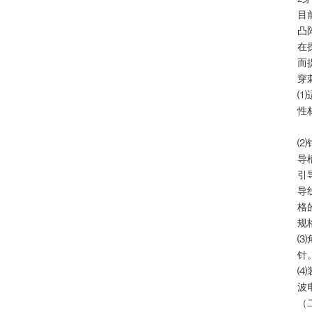
目
凸
在
而
穿
⑴
性
⑵
导
引
导
格
规
⑶
针
⑷
波
（