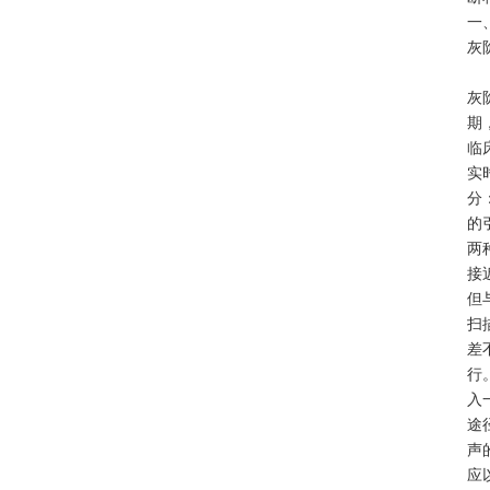
一
灰
灰
期
临
实
分
的
两
接
但
扫
差
行
入
途
声
应