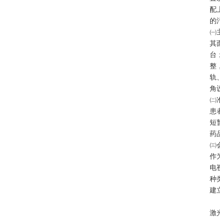
配
的
㈠
其
台
整
轨
角
㈡
患
短
药
㈢
作
电
种
建
激