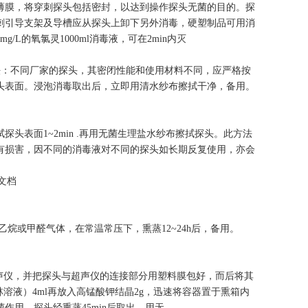
薄膜，将穿刺探头包括密封，以达到操作探头无菌的目的。探
刺引导支架及导槽应从探头上卸下另外消毒，硬塑制品可用消
L的氧氯灵1000ml消毒液，可在2min内灭
法：不同厂家的探头，其密闭性能和使用材料不同，应严格按
头表面。浸泡消毒取出后，立即用清水纱布擦拭干净，备用。
头表面1~2min .再用无菌生理盐水纱布擦拭探头。此方法
有损害，因不同的消毒液对不同的探头如长期反复使用，亦会
文档
烷或甲醛气体，在常温常压下，熏蒸12~24h后，备用。
超声仪，并把探头与超声仪的连接部分用塑料膜包好，而后将其
溶液）4ml再放入高锰酸钾结晶2g，迅速将容器置于熏箱内
用。探头经熏蒸45min后取出，用无