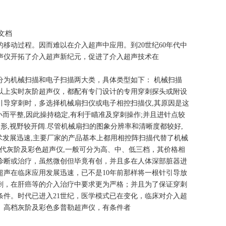
文档
移动过程。因而难以在介入超声中应用。到20世纪60年代中
声仪开拓了介入超声新纪元，促进了介入超声技术在
分为机械扫描和电子扫描两大类，具体类型如下： 机械扫描
以上实时灰阶超声仪，都配有专门设计的专用穿刺探头或附设
引导穿刺时，多选择机械扇扫仪或电子相控扫描仪,其原因是这
小而平整,因此操持稳定,有利于瞄准及穿刺操作;并且进针点较
形,视野较开阔.尽管机械扇扫的图象分辨率和清晰度都较好,
术发展迅速,主要厂家的产品基本上都用相控阵扫描代替了机械
 现代灰阶及彩色超声仪,一般可分为高、中、低三档，其价格相
诊断或治疗，虽然微创但毕竟有创，并且多在人体深部脏器进
超声在临床应用发展迅速，已不是10年前那样将一根针引导放
刺，在肝癌等的介入治疗中要求更为严格；并且为了保证穿刺
件。时代已进入21世纪，医学模式已在变化，临床对介入超
、高档灰阶及彩色多普勒超声仪，有条件者