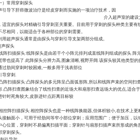
一）常用穿刺探头
声引导下肝癌微波治疗是经皮穿刺而实施的一项治疗技术，因
介入超声室的建设
，适宜的探头对精确引导穿刺至关重要。目前用于穿刺的探头种类主要有
不尽相同，以能适合于各种部位的穿刺需要。
刺用超声探头通常是由探头与穿刺引导支架两部分组成。
.超声探头
1)线阵扫描探头:线阵探头是由若干个小阵元排列成直线阵列组成的探头.阵元数
宽带也提高了.此阵探头分辨力高,图象清晰,视野开阔.该探头较其他类型的探
通过肋间穿刺时较困难,一般多用于浅表部位
引导穿刺.
2)凸阵扫描探头:凸阵探头的多元阵呈凸面弧形阵,所以和线阵声束的空间扫
形.凸阵扫查图象结合了线性扫查的近场大和扇形扫查远场大的优点,适合于
进针时死角较大,皮肤进针点距离目标较
3)相控阵扫描探头:相控阵探头也是一种线阵换能器,但体积较小,在技术上
头接触面小，可用于经肋间等窄小部位穿刺；应用范围广；便于加压，以
中心位置，穿刺时不易偏离扫描平面；穿刺针与扇形扫描声束所形成的角
部穿刺探头。
穿刺引导架