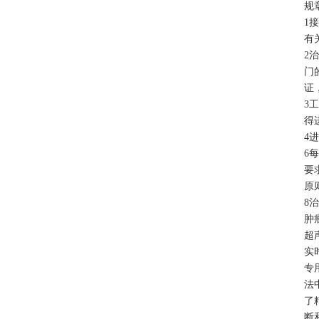
规
1
有
2
门
证
3
得
4
6
要
原
8
肿
超
实
专
法
了
断