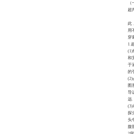
（
超
此
用
穿
1
(
和
于
的
(
图
导
远.
(
探
头
腹
2