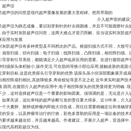
、超声仪
阶超声仪的问世是现代超声显像发展的重大里程碑。然而早期的
介入超声室的建设
阶超声仪为静态成像，要识别穿刺针的针尖很困难，并且不可能观察针尖的
，由于实时灰阶超声仪问世，这两大难点才迎刃而解。应当说实时灰阶超
床应用与发展.
时灰阶超声仪有多种类型及不同档次的产品。根据扫描方式不同，大致可
：扇形扫描，径向扫描；电子扫描：线阵扫描，凸阵扫描，相控阵扫描。
引导穿刺引导系统，都能满足介入超声临床应用的需要。在进行腹部超声
种扫描探头体积较小,操作灵活,可在肋间等狭小部位应用;接触皮肤的底面
近穿刺目标,这是此类探头引导穿刺的优势.该探头虽小但深部图象展开成扇
与相控阵扇扫相比,其故障较多,寿命较短等是不足之处.近年来实时超声技
描.因而,在腹部介入超声的应用中,电子相控阵探头的优势显得更为明确.
不少，这对选择超声仪是一个重要的影响因素。须强调的是，无论是介入
。如果失误，这比单纯的超声诊断引发的责任要大得多。近10年来，介入
一个大囊肿、脓肿或肿瘤内即能大功告成，而往往需要精确定位和准确穿
径的安全，以及肿瘤等治疗的疗效，彩色多普勒的应用是一项比备的技术条
的要求越来越迫切，并且越来越高。作者建议，开展介入超声，宜选择中
以现代高档彩超仪为佳。