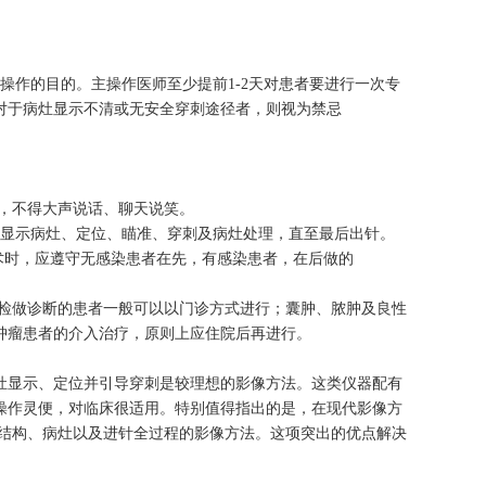
操作的目的。主操作医师至少提前1-2天对患者要进行一次专
对于病灶显示不清或无安全穿刺途径者，则视为禁忌
静，不得大声说话、聊天说笑。
导显示病灶、定位、瞄准、穿刺及病灶处理，直至最后出针。
术时，应遵守无感染患者在先，有感染患者，在后做的
活检做诊断的患者一般可以以门诊方式进行；囊肿、脓肿及良性
肿瘤患者的介入治疗，原则上应住院后再进行。
灶显示、定位并引导穿刺是较理想的影像方法。这类仪器配有
操作灵便，对临床很适用。特别值得指出的是，在现代影像方
织结构、病灶以及进针全过程的影像方法。这项突出的优点解决