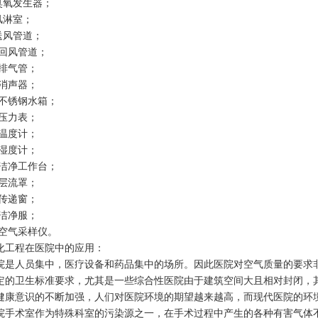
.臭氧发生器；
.风淋室；
.送风管道；
0.回风管道；
1.排气管；
2.消声器；
3.不锈钢水箱；
4.压力表；
5.温度计；
6.湿度计；
7.洁净工作台；
8.层流罩；
9.传递窗；
0.洁净服；
1.空气采样仪。
化工程在医院中的应用：
院是人员集中，医疗设备和药品集中的场所。因此医院对空气质量的要求
定的卫生标准要求，尤其是一些综合性医院由于建筑空间大且相对封闭，
健康意识的不断加强，人们对医院环境的期望越来越高，而现代医院的环
院手术室作为特殊科室的污染源之一，在手术过程中产生的各种有害气体