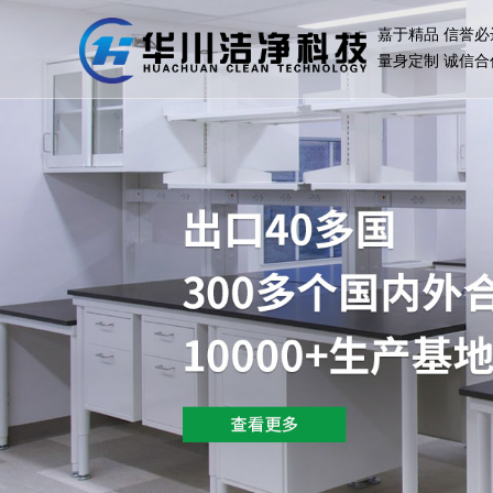
嘉于精品 信誉必
量身定制 诚信合