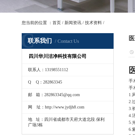
您当前的位置 ：
首页
/
新闻资讯
/
技术资料
/
C
医
联系我们
Contact Us
四川华川洁净科技有限公司
联系人：13198551112
手
Q Q：282863345
手
邮 箱：282863345@qq.com
1
2
网 址：http://www.jydjh8.com
3
4
地 址：四川省成都市天府大道北段.保利
5
广场3栋
6