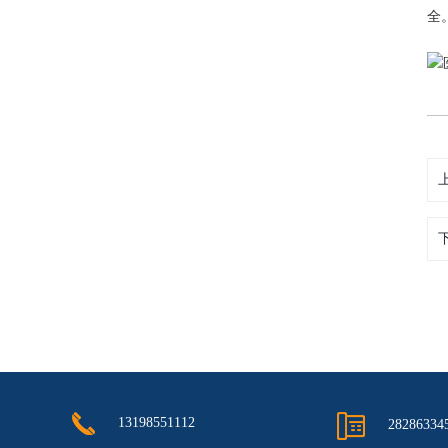
全
13198551112
28286334