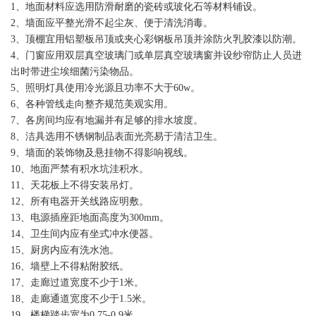
1、地面材料应选用防滑耐磨的瓷砖或玻化石等材料铺设。
2、墙面应平整光滑不起尘灰、便于清洗消毒。
3、顶棚宜用铝塑板吊顶或夹心彩钢板吊顶并涂防火乳胶漆以防潮。
4、门窗应用双层真空玻璃门或单层真空玻璃窗并设纱帘防止人员进
出时带进尘埃细菌污染物品。
5、照明灯具使用冷光源且功率不大于60w。
6、各种管线走向整齐规范美观实用。
7、各房间均应有地漏并有足够的排水坡度。
8、洁具选用不锈钢制品表面光亮易于清洁卫生。
9、墙面的装饰物及悬挂物不得影响视线。
10、地面严禁有积水坑洼积水。
11、天花板上不得安装吊灯。
12、所有电器开关线路应明敷。
13、电源插座距地面高度为300mm。
14、卫生间内应有坐式冲水便器。
15、厨房内应有洗水池。
16、墙壁上不得粘附胶纸。
17、走廊过道宽度不少于1米。
18、走廊通道宽度不少于1.5米。
19、楼梯踏步宽为0.75-0.9米。